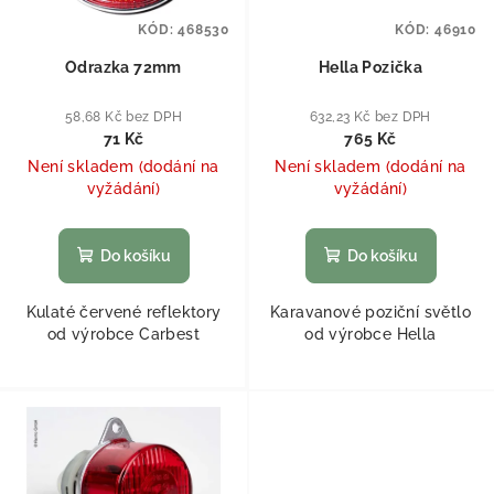
KÓD:
468530
KÓD:
46910
Odrazka 72mm
Hella Pozička
58,68 Kč bez DPH
632,23 Kč bez DPH
71 Kč
765 Kč
Není skladem (dodání na
Není skladem (dodání na
vyžádání)
vyžádání)
Do košíku
Do košíku
Kulaté červené reflektory
Karavanové poziční světlo
od výrobce Carbest
od výrobce Hella