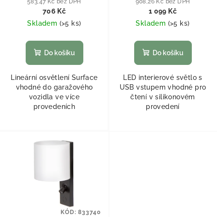
583,47 Kč bez DPH
908,26 Kč bez DPH
706 Kč
1 099 Kč
Skladem
(
>5 ks
)
Skladem
(
>5 ks
)
Do košíku
Do košíku
Lineární osvětlení Surface
LED interierové světlo s
vhodné do garažového
USB vstupem vhodné pro
vozidla ve více
čtení v silikonovém
provedeních
provedení
KÓD:
833740