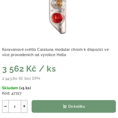
Karavanové světlo Caraluna modular chrom k dispozici ve
více provedeních od výrobce Hella
3 562 Kč
/ ks
2 943,80 Kč bez DPH
Měrná cena:
Skladem
(
>5 ks
)
Kód:
47727
−
+
Do košíku