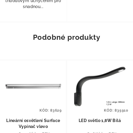
tříbodovým uchycením pro
snadnou...
Podobné produkty
KÓD:
83629
KÓD:
835910
Lineární osvětlení Surface
LED světlo 1,8W Bílá
Vypínač vlevo