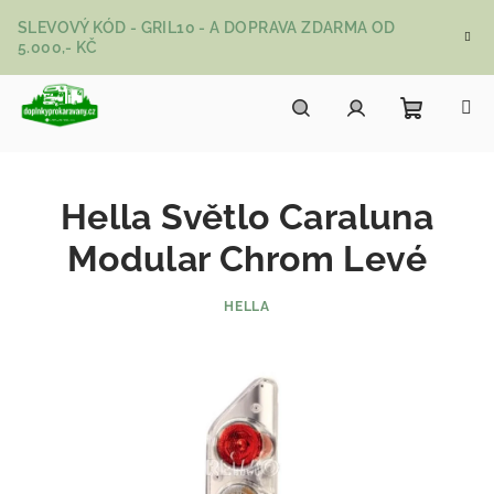
Přejít na obsah
SLEVOVÝ KÓD - GRIL10 - A DOPRAVA ZDARMA OD
5.000,- KČ
Nákupní
Hledat
Přihlášení
Hella Světlo Caraluna
Modular Chrom Levé
HELLA