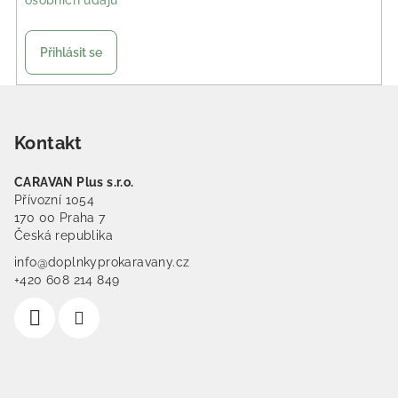
osobních údajů
Přihlásit se
Zápatí
Kontakt
CARAVAN Plus s.r.o.
Přívozní 1054
170 00 Praha 7
Česká republika
info@doplnkyprokaravany.cz
+420 608 214 849