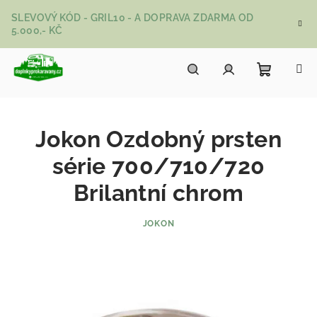
Přejít na obsah
SLEVOVÝ KÓD - GRIL10 - A DOPRAVA ZDARMA OD
5.000,- KČ
Nákupní
Hledat
Přihlášení
Jokon Ozdobný prsten
série 700/710/720
Brilantní chrom
JOKON