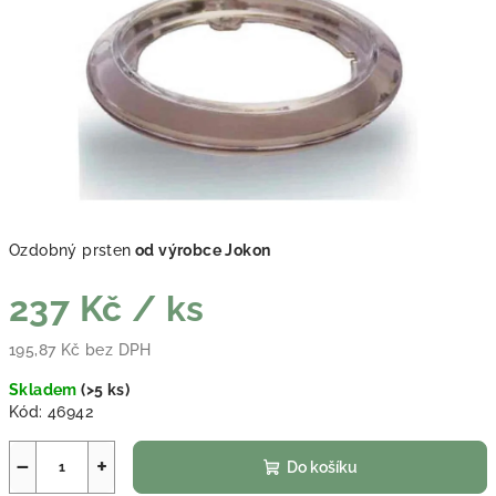
Ozdobný prsten
od výrobce Jokon
237 Kč
/ ks
195,87 Kč bez DPH
Měrná cena:
Skladem
(
>5 ks
)
Kód:
46942
−
+
Do košíku