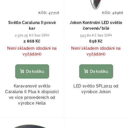
KÓD:
47716
KÓD:
46966
Světlo Caraluna II pravé
Jokon Kontrolní LED světlo
kar
červené/bílé
2 370,25 Kč bez DPH
543,80 Kč bez DPH
2 868 Kč
658 Kč
Není skladem (dodání na
Není skladem (dodání na
vyžádání)
vyžádání)
Do košíku
Do košíku
Karavanové světlo
LED světlo SPL2011 od
Caraluna II Plus k dispozici
výrobce Jokon
ve více provedeních od
výrobce Hella