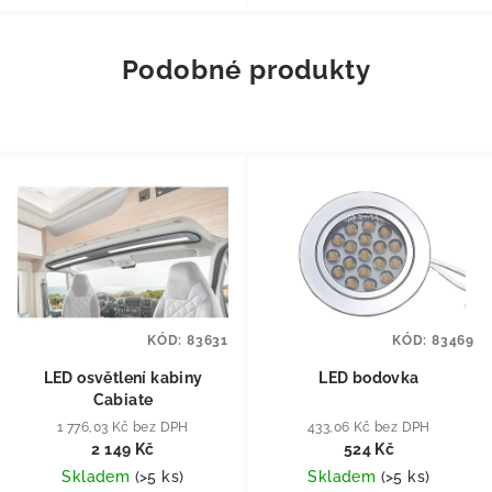
Podobné produkty
KÓD:
83631
KÓD:
83469
LED osvětlení kabiny
LED bodovka
Cabiate
1 776,03 Kč bez DPH
433,06 Kč bez DPH
2 149 Kč
524 Kč
Skladem
(
>5 ks
)
Skladem
(
>5 ks
)