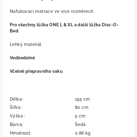
Nafukovací matrace ve více rozměrech
Pro všechny lůžka ONE L & XL a další lůžka Disc-O-
Bed
Lehký materiál
Voděodolné
Včetně přepravního vaku
Délka :
195 cm
Šířka :
80 cm
Výška :
5 cm
Barva:
Šedá
Hmotnost:
0.86 kg