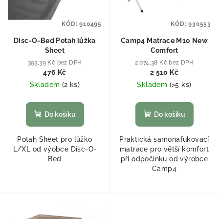
KÓD:
910495
KÓD:
930553
Disc-O-Bed Potah lůžka
Camp4 Matrace M10 New
Sheet
Comfort
393,39 Kč bez DPH
2 074,38 Kč bez DPH
476 Kč
2 510 Kč
Skladem
(
2 ks
)
Skladem
(
>5 ks
)
Do košíku
Do košíku
Potah Sheet pro lůžko
Praktická samonafukovací
L/XL od výobce Disc-O-
matrace pro větší komfort
Bed
při odpočinku od výrobce
Camp4