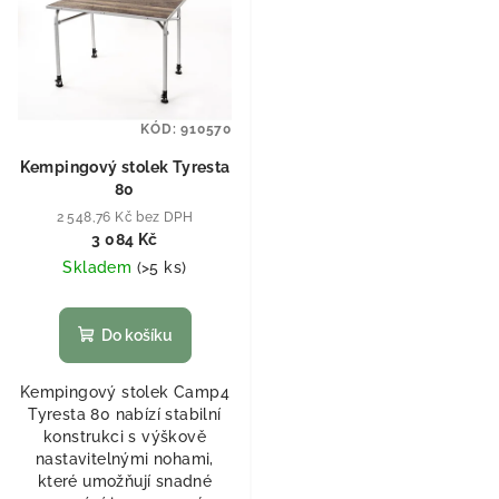
KÓD:
910570
Kempingový stolek Tyresta
80
2 548,76 Kč bez DPH
3 084 Kč
Skladem
(
>5 ks
)
Do košíku
Kempingový stolek Camp4
Tyresta 80 nabízí stabilní
konstrukci s výškově
nastavitelnými nohami,
které umožňují snadné