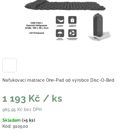
Nafukovací matrace One-Pad od výrobce Disc-O-Bed
1 193 Kč
/ ks
985,95 Kč bez DPH
Měrná cena:
Skladem
(
>5 ks
)
Kód:
910500