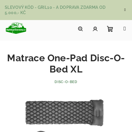
Přejít na obsah
SLEVOVÝ KÓD - GRIL10 - A DOPRAVA ZDARMA OD
5.000,- KČ
Nákupní
Hledat
Přihlášení
Matrace One-Pad Disc-O-
Bed XL
DISC-O-BED