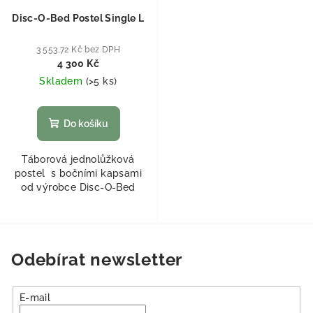
Disc-O-Bed Postel Single L
3 553,72 Kč bez DPH
4 300 Kč
Skladem
(
>5 ks
)
Do košíku
Táborová jednolůžková
postel s bočními kapsami
od výrobce Disc-O-Bed
Odebírat newsletter
E-mail