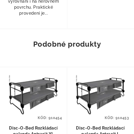
vyrovnání i na nerovném
povrchu. Praktické
provedení je...
Podobné produkty
KÓD:
910454
KÓD:
910453
Disc-O-Bed Rozkládací
Disc-O-Bed Rozkládací
palanda Antracit XL
palanda Antracit L