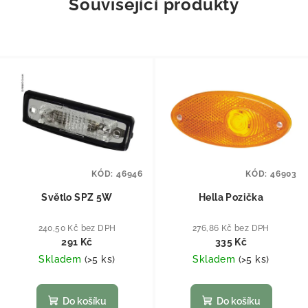
Související produkty
KÓD:
46946
KÓD:
46903
Světlo SPZ 5W
Hella Pozička
240,50 Kč bez DPH
276,86 Kč bez DPH
291 Kč
335 Kč
Skladem
(
>5 ks
)
Skladem
(
>5 ks
)
Do košíku
Do košíku