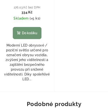
276,03 Kč bez DPH
334 Kč
Skladem
(
>5 ks
)
Do košíku
Moderní LED obrysové /
poziční světlo určené pro
označení obrysu vozidla,
zvýšení jeho viditelnosti a
zajištění bezpečného
provozu při snížené
viditelnosti. Díky spolehlivé
LED...
Podobné produkty