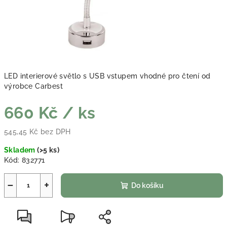
LED interierové světlo s USB vstupem vhodné pro čtení od
výrobce Carbest
660 Kč
/ ks
545,45 Kč bez DPH
Měrná cena:
Skladem
(
>5 ks
)
Kód:
832771
−
+
Do košíku