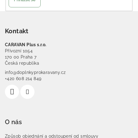
Zápatí
Kontakt
CARAVAN Plus s.r.o.
Přívozní 1054
170 00 Praha 7
Česká republika
info@doplnkyprokaravany.cz
+420 608 214 849
O nás
Způsob objednání a odstoupení od smlouvy