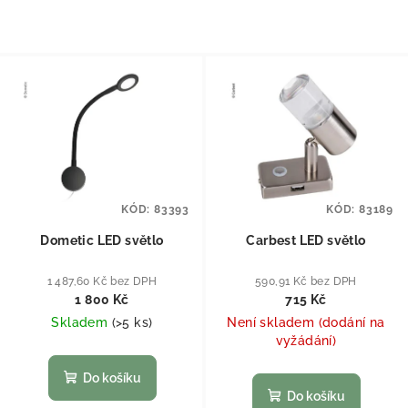
KÓD:
83393
KÓD:
83189
Dometic LED světlo
Carbest LED světlo
1 487,60 Kč bez DPH
590,91 Kč bez DPH
1 800 Kč
715 Kč
Skladem
(
>5 ks
)
Není skladem (dodání na
vyžádání)
Do košíku
Do košíku