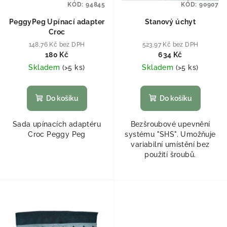
KÓD:
94845
KÓD:
90907
PeggyPeg Upínací adapter
Stanový úchyt
Croc
148,76 Kč bez DPH
523,97 Kč bez DPH
180 Kč
634 Kč
Skladem
(
>5 ks
)
Skladem
(
>5 ks
)
Do košíku
Do košíku
Sada upínacích adaptéru
Bezšroubové upevnění
Croc Peggy Peg
systému "SHS". Umožňuje
variabilní umístění bez
použití šroubů.