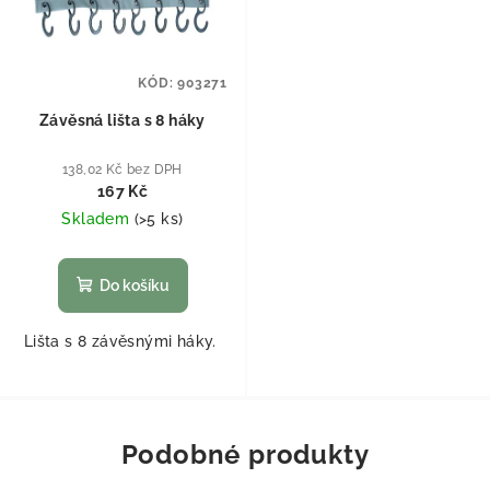
KÓD:
903271
Závěsná lišta s 8 háky
138,02 Kč bez DPH
167 Kč
Skladem
(
>5 ks
)
Do košíku
Lišta s 8 závěsnými háky.
Podobné produkty