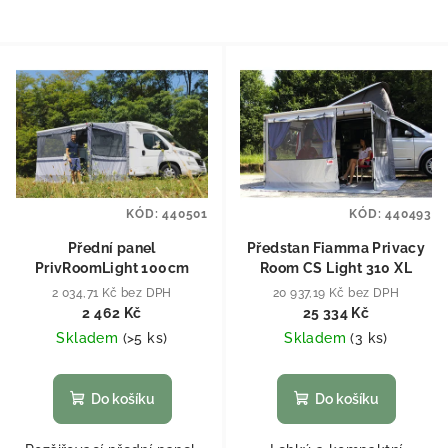
KÓD:
440501
KÓD:
440493
Přední panel
Předstan Fiamma Privacy
PrivRoomLight 100cm
Room CS Light 310 XL
2 034,71 Kč bez DPH
20 937,19 Kč bez DPH
2 462 Kč
25 334 Kč
Skladem
(
>5 ks
)
Skladem
(
3 ks
)
Do košíku
Do košíku