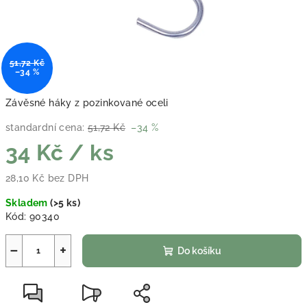
51,72 Kč
–34 %
Závěsné háky z pozinkované oceli
standardní cena:
51,72 Kč
–34 %
34 Kč
/ ks
28,10 Kč bez DPH
Měrná cena:
Skladem
(
>5 ks
)
Kód:
90340
−
+
Do košíku