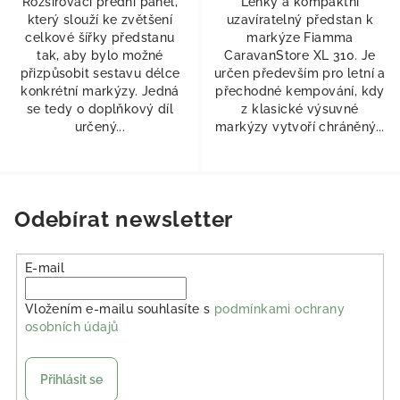
Rozšiřovací přední panel,
Lehký a kompaktní
který slouží ke zvětšení
uzavíratelný předstan k
celkové šířky předstanu
markýze Fiamma
tak, aby bylo možné
CaravanStore XL 310. Je
přizpůsobit sestavu délce
určen především pro letní a
konkrétní markýzy. Jedná
přechodné kempování, kdy
se tedy o doplňkový díl
z klasické výsuvné
určený...
markýzy vytvoří chráněný...
Odebírat newsletter
E-mail
Vložením e-mailu souhlasíte s
podmínkami ochrany
osobních údajů
Přihlásit se