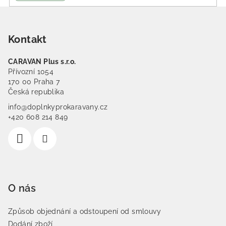
Zápatí
Kontakt
CARAVAN Plus s.r.o.
Přívozní 1054
170 00 Praha 7
Česká republika
info@doplnkyprokaravany.cz
+420 608 214 849
O nás
Způsob objednání a odstoupení od smlouvy
Dodání zboží