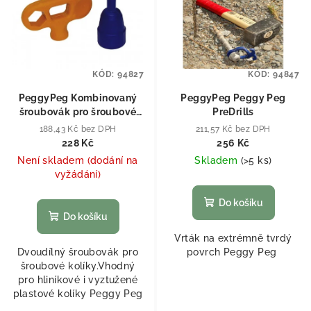
KÓD:
94827
KÓD:
94847
PeggyPeg Kombinovaný
PeggyPeg Peggy Peg
šroubovák pro šroubové
PreDrills
kolíky
188,43 Kč bez DPH
211,57 Kč bez DPH
228 Kč
256 Kč
Není skladem (dodání na
Skladem
(
>5 ks
)
vyžádání)
Do košíku
Do košíku
Vrták na extrémně tvrdý
Dvoudílný šroubovák pro
povrch Peggy Peg
šroubové kolíky.Vhodný
pro hliníkové i vyztužené
plastové kolíky Peggy Peg