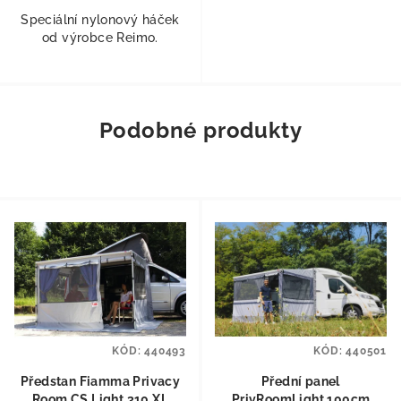
Speciální nylonový háček
od výrobce Reimo.
Podobné produkty
KÓD:
440493
KÓD:
440501
Předstan Fiamma Privacy
Přední panel
Room CS Light 310 XL
PrivRoomLight 100cm