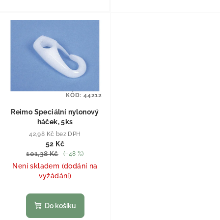
KÓD:
44212
Reimo Speciální nylonový
háček, 5ks
42,98 Kč bez DPH
52 Kč
101,38 Kč
(–48 %)
Není skladem (dodání na
vyžádání)
Do košíku