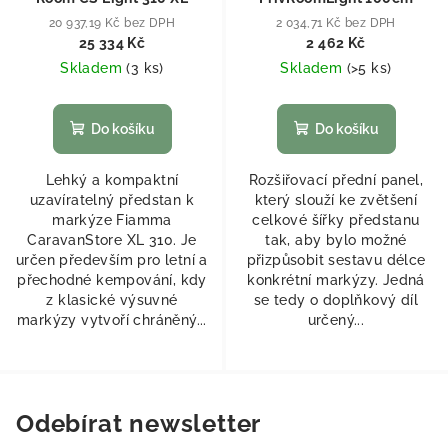
20 937,19 Kč bez DPH
2 034,71 Kč bez DPH
25 334 Kč
2 462 Kč
Skladem
(
3 ks
)
Skladem
(
>5 ks
)
Do košíku
Do košíku
Lehký a kompaktní
Rozšiřovací přední panel,
uzavíratelný předstan k
který slouží ke zvětšení
markýze Fiamma
celkové šířky předstanu
CaravanStore XL 310. Je
tak, aby bylo možné
určen především pro letní a
přizpůsobit sestavu délce
přechodné kempování, kdy
konkrétní markýzy. Jedná
z klasické výsuvné
se tedy o doplňkový díl
markýzy vytvoří chráněný...
určený...
Odebírat newsletter