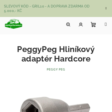
Přejít na obsah
SLEVOVÝ KÓD - GRIL10 - A DOPRAVA ZDARMA OD
5.000,- KČ
Nákupní
Hledat
Přihlášení
PeggyPeg Hliníkový
adaptér Hardcore
PEGGY PEG