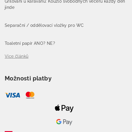
Grilování u karavanu: Kouzlo svobodných večerů každý den
jinde
Separační / oddělovací vložky pro WC
Toaletní papír ANO? NE?
Více článků
Možnosti platby