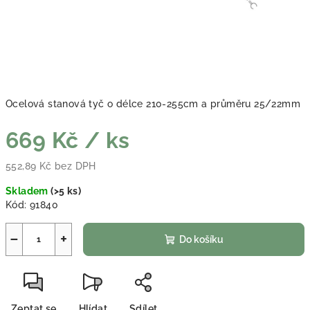
Ocelová stanová tyč o délce 210-255cm a průměru 25/22mm
669 Kč
/ ks
552,89 Kč bez DPH
Měrná cena:
Skladem
(
>5 ks
)
Kód:
91840
−
+
Do košíku
Zeptat se
Hlídat
Sdílet