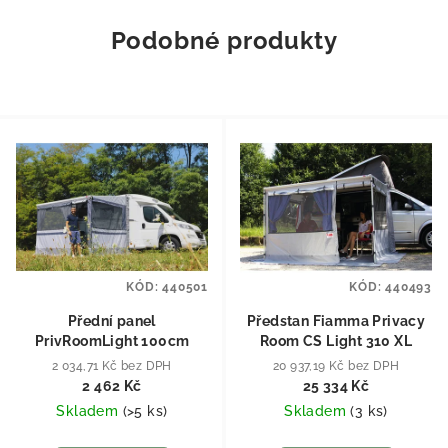
Podobné produkty
KÓD:
440501
KÓD:
440493
Přední panel
Předstan Fiamma Privacy
PrivRoomLight 100cm
Room CS Light 310 XL
2 034,71 Kč bez DPH
20 937,19 Kč bez DPH
2 462 Kč
25 334 Kč
Skladem
(
>5 ks
)
Skladem
(
3 ks
)