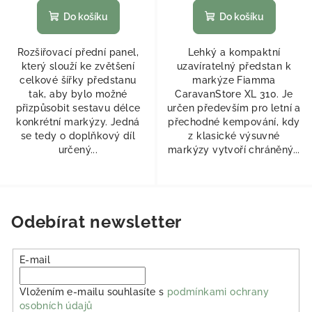
Do košíku
Do košíku
Rozšiřovací přední panel,
Lehký a kompaktní
který slouží ke zvětšení
uzavíratelný předstan k
celkové šířky předstanu
markýze Fiamma
tak, aby bylo možné
CaravanStore XL 310. Je
přizpůsobit sestavu délce
určen především pro letní a
konkrétní markýzy. Jedná
přechodné kempování, kdy
se tedy o doplňkový díl
z klasické výsuvné
určený...
markýzy vytvoří chráněný...
Odebírat newsletter
E-mail
Vložením e-mailu souhlasíte s
podmínkami ochrany
osobních údajů