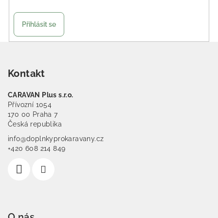
Přihlásit se
Zápatí
Kontakt
CARAVAN Plus s.r.o.
Přívozní 1054
170 00 Praha 7
Česká republika
info@doplnkyprokaravany.cz
+420 608 214 849
O nás