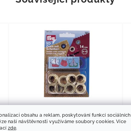
11
KÓD:
90211
onalizaci obsahu a reklam, poskytování funkcí sociálních
Očka 14mm
ýze naší návštěvnosti využíváme soubory cookies. Více
mací
zde
.