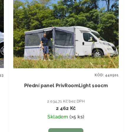
93
KÓD:
440501
Přední panel PrivRoomLight 100cm
2 034,71 Kč bez DPH
2 462 Kč
Skladem
(
>5 ks
)