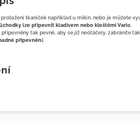
pis
protažení tkaniček například u mikin, nebo je můžete vyu
ůchodky lze připevnit kladivem nebo kleštěmi Vario.
řipevněny tak pevně, aby se již neotáčely, zabráníte tak 
nadné připevnění.
ní