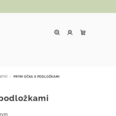
Hledat
Přihlášení
Nákupní koší
STVÍ
/
PRYM OČKA S PODLOŽKAMI
 podložkami
Prym