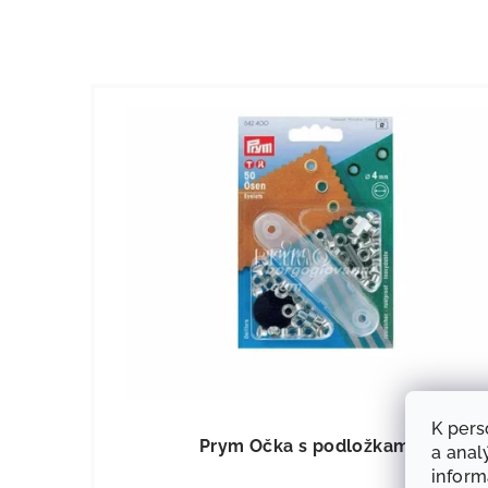
KÓD:
908
K pers
Prym Očka s podložkami
a anal
infor