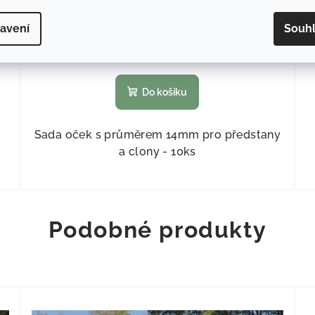
266,94 Kč bez DPH
323 Kč
avení
Souh
Skladem
(
>5 ks
)
Do košíku
Sada oček s průměrem 14mm pro předstany
a clony - 10ks
Podobné produkty