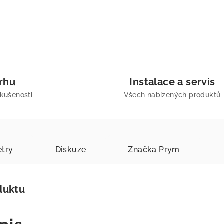
trhu
Instalace a servis
zkušenosti
Všech nabízených produktů
try
Diskuze
Značka
Prym
duktu