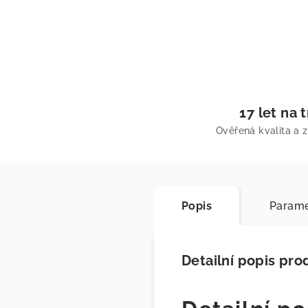
17 let na 
Ověřená kvalita a 
Popis
Parame
Detailní popis pro