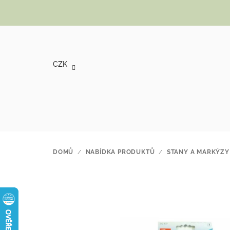
Přejít na obsah
CZK
DOMŮ
/
NABÍDKA PRODUKTŮ
/
STANY A MARKÝZY