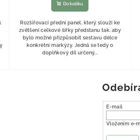
Do košíku
k
Rozšiřovací přední panel, který slouží ke
zvětšení celkové šířky předstanu tak, aby
bylo možné přizpůsobit sestavu délce
zy
konkrétní markýzy. Jedná se tedy o
doplňkový díl určený...
Odebír
E-mail
Vložením e-m