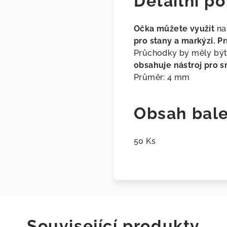
Detailní po
Očka můžete využít
na 
pro stany a markýzi.
Pr
Průchodky by měly být p
obsahuje nástroj pro s
Průměr: 4 mm
Obsah bale
50 Ks
Související produkty