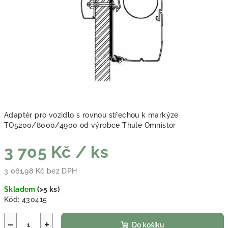
Adaptér pro vozidlo s rovnou střechou k markýze
TO5200/8000/4900 od výrobce Thule Omnistor
3 705 Kč
/ ks
3 061,98 Kč bez DPH
Měrná cena:
Skladem
(
>5 ks
)
Kód:
430415
−
+
Do košíku