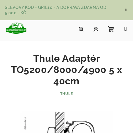
Přejít na obsah
SLEVOVÝ KÓD - GRIL10 - A DOPRAVA ZDARMA OD
5.000,- KČ
Nákupní
Hledat
Přihlášení
Thule Adaptér
TO5200/8000/4900 5 x
40cm
THULE