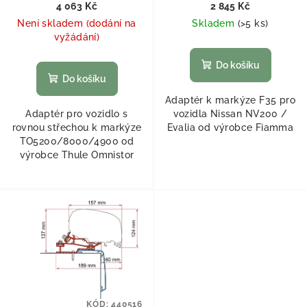
4 063 Kč
2 845 Kč
Není skladem (dodání na
Skladem
(
>5 ks
)
vyžádání)
Do košíku
Do košíku
Adaptér k markýze F35 pro
Adaptér pro vozidlo s
vozidla Nissan NV200 /
rovnou střechou k markýze
Evalia od výrobce Fiamma
TO5200/8000/4900 od
výrobce Thule Omnistor
KÓD:
440516