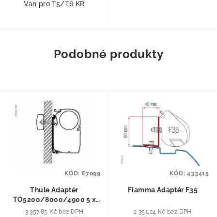
Van pro T5/T6 KR
Podobné produkty
KÓD:
E7099
KÓD:
433415
Thule Adaptér
Fiamma Adaptér F35
TO5200/8000/4900 5 x
75cm
3 357,85 Kč bez DPH
2 351,24 Kč bez DPH