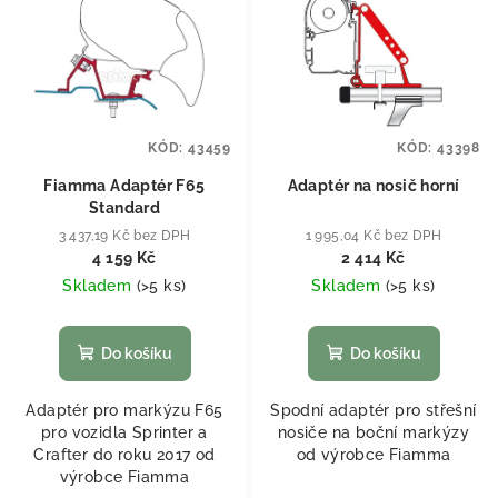
KÓD:
43459
KÓD:
43398
Fiamma Adaptér F65
Adaptér na nosič horní
Standard
3 437,19 Kč bez DPH
1 995,04 Kč bez DPH
4 159 Kč
2 414 Kč
Skladem
(
>5 ks
)
Skladem
(
>5 ks
)
Do košíku
Do košíku
Adaptér pro markýzu F65
Spodní adaptér pro střešní
pro vozidla Sprinter a
nosiče na boční markýzy
Crafter do roku 2017 od
od výrobce Fiamma
výrobce Fiamma