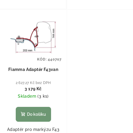
KÓD:
440707
Fiamma Adaptér F43van
2 627,27 Kč bez DPH
3 179 Kč
Skladem
(
3 ks
)
Do košíku
Adaptér pro markýzu F43