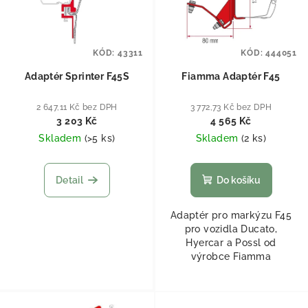
KÓD:
43311
KÓD:
444051
Adaptér Sprinter F45S
Fiamma Adaptér F45
2 647,11 Kč bez DPH
3 772,73 Kč bez DPH
3 203 Kč
4 565 Kč
Skladem
(
>5 ks
)
Skladem
(
2 ks
)
Detail
Do košíku
Adaptér pro markýzu F45
pro vozidla Ducato,
Hyercar a Possl od
výrobce Fiamma