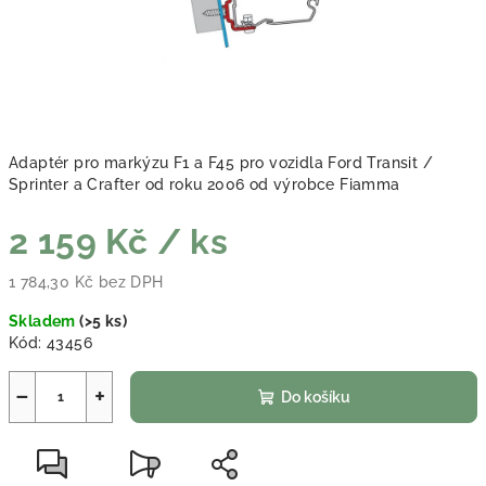
Adaptér pro markýzu F1 a F45 pro vozidla Ford Transit /
Sprinter a Crafter od roku 2006 od výrobce Fiamma
2 159 Kč
/ ks
1 784,30 Kč bez DPH
Měrná cena:
Skladem
(
>5 ks
)
Kód:
43456
−
+
Do košíku