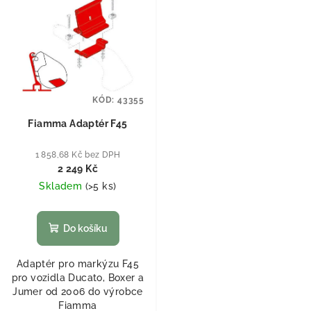
KÓD:
43355
Fiamma Adaptér F45
1 858,68 Kč bez DPH
2 249 Kč
Skladem
(
>5 ks
)
Do košíku
Adaptér pro markýzu F45
pro vozidla Ducato, Boxer a
Jumer od 2006 do výrobce
Fiamma