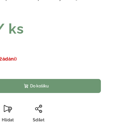
/ ks
žádání)
Do košíku
Hlídat
Sdílet