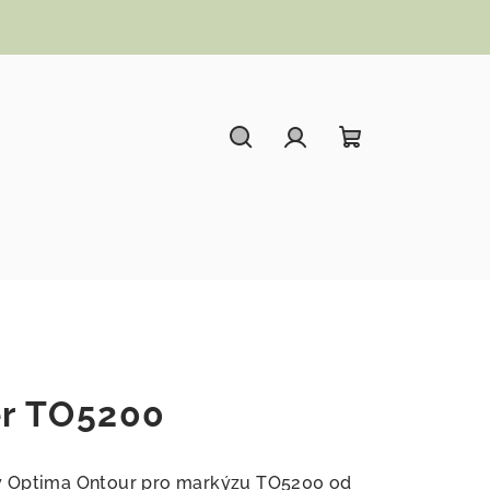
Hledat
Přihlášení
Nákupní koší
ér TO5200
y Optima Ontour pro markýzu TO5200 od