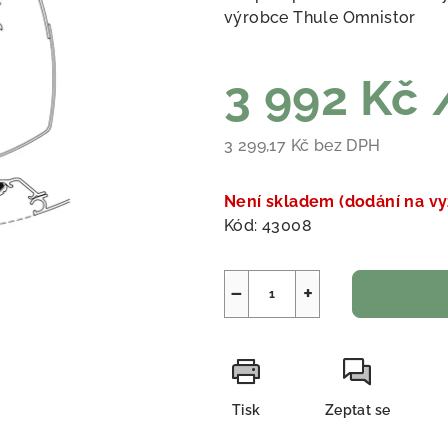
výrobce Thule Omnistor
3 992 Kč
3 299,17 Kč bez DPH
Měrná cena:
Není skladem (dodání na vy
Kód:
43008
−
+
Tisk
Zeptat se