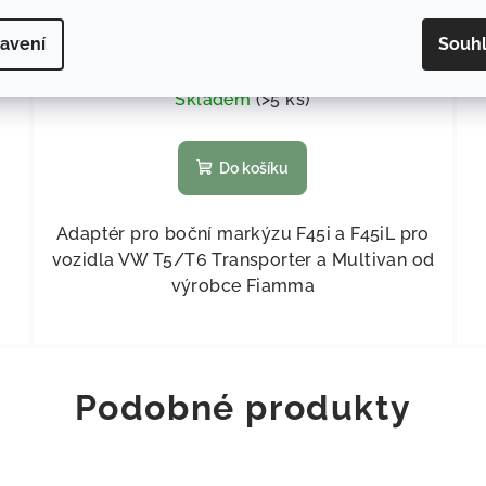
avení
Souh
2 370,25 Kč bez DPH
2 868 Kč
Skladem
(
>5 ks
)
Do košíku
Adaptér pro boční markýzu F45i a F45iL pro
vozidla VW T5/T6 Transporter a Multivan od
výrobce Fiamma
Podobné produkty