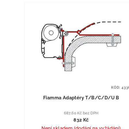
KÓD:
433
Fiamma Adaptéry T/B/C/D/U B
687,60 Kč bez DPH
832 Kč
Není skladem (dodání na vyžádání)