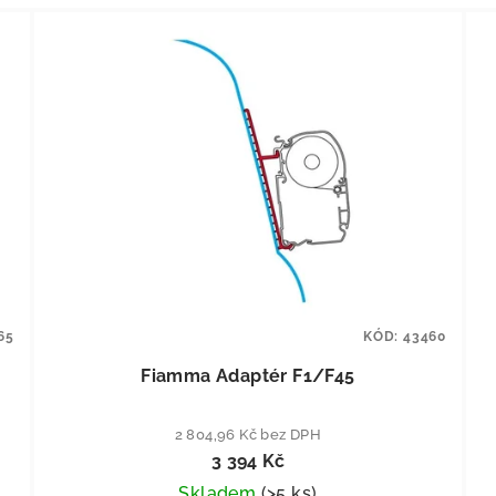
65
KÓD:
43460
Fiamma Adaptér F1/F45
2 804,96 Kč bez DPH
3 394 Kč
Skladem
(
>5 ks
)