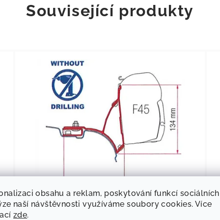
Související produkty
onalizaci obsahu a reklam, poskytování funkcí sociálních
56
KÓD:
E4830
ýze naší návštěvnosti využíváme soubory cookies. Více
Fiamma Adaptér F45i/F45iL UK Verze
mací
zde
.