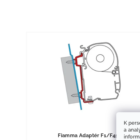
K pers
KÓD:
434
a anal
Fiamma Adaptér F1/F45
infor