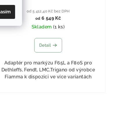
lasím
od 5 412,40 Kč bez DPH
6 549 Kč
od
Skladem
(
1 ks
)
Detail
Adaptér pro markýzu F65L a F80S pro
Dethleffs, Fendt, LMC,Trigano od výrobce
Fiamma k dispozici ve více variantách