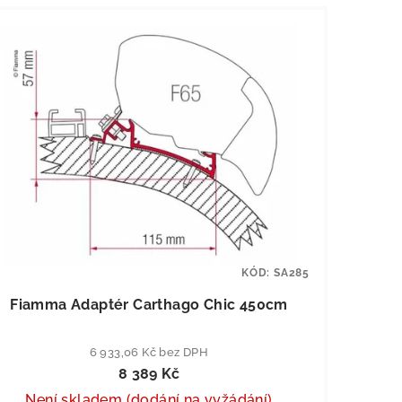
KÓD:
SA285
Fiamma Adaptér Carthago Chic 450cm
6 933,06 Kč bez DPH
8 389 Kč
Není skladem (dodání na vyžádání)