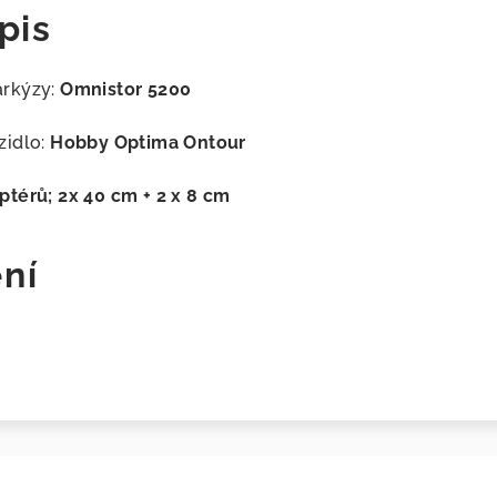
pis
rkýzy:
Omnistor 5200
idlo:
Hobby Optima Ontour
térů; 2x 40 cm + 2 x 8 cm
ní