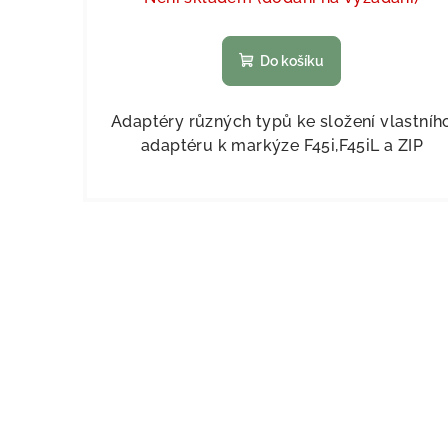
Do košíku
Adaptéry různých typů ke složení vlastníh
adaptéru k markýze F45i,F45iL a ZIP