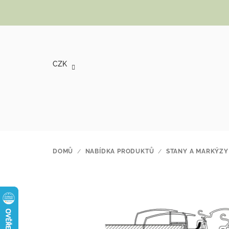
Přejít na obsah
CZK
DOMŮ
/
NABÍDKA PRODUKTŮ
/
STANY A MARKÝZY