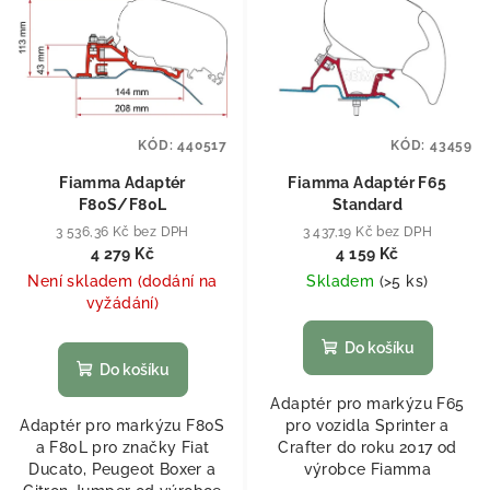
KÓD:
440517
KÓD:
43459
Fiamma Adaptér
Fiamma Adaptér F65
F80S/F80L
Standard
3 536,36 Kč bez DPH
3 437,19 Kč bez DPH
4 279 Kč
4 159 Kč
Není skladem (dodání na
Skladem
(
>5 ks
)
vyžádání)
Do košíku
Do košíku
Adaptér pro markýzu F65
Adaptér pro markýzu F80S
pro vozidla Sprinter a
a F80L pro značky Fiat
Crafter do roku 2017 od
Ducato, Peugeot Boxer a
výrobce Fiamma