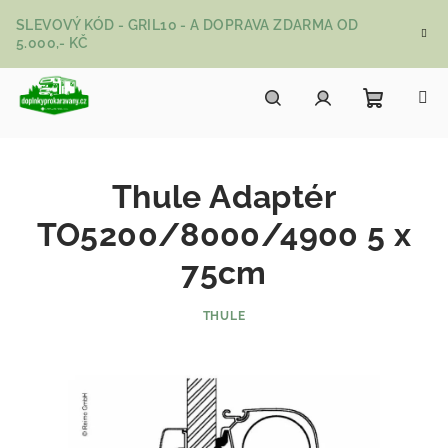
Přejít na obsah
SLEVOVÝ KÓD - GRIL10 - A DOPRAVA ZDARMA OD
5.000,- KČ
Nákupní
Hledat
Přihlášení
Thule Adaptér
TO5200/8000/4900 5 x
75cm
THULE