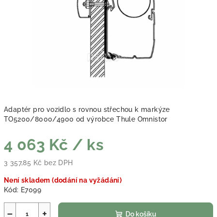
Adaptér pro vozidlo s rovnou střechou k markýze
TO5200/8000/4900 od výrobce Thule Omnistor
4 063 Kč
/ ks
3 357,85 Kč bez DPH
Měrná cena:
Není skladem (dodání na vyžádání)
Kód:
E7099
−
+
Do košíku