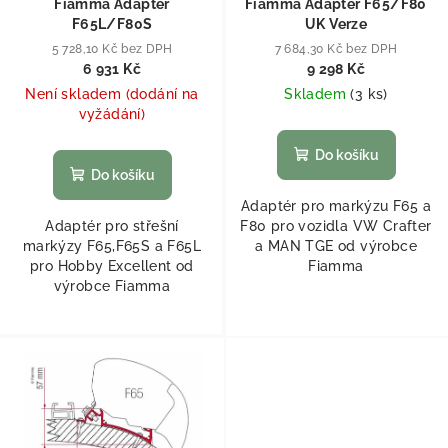
Fiamma Adaptér
Fiamma Adaptér F65/F80
F65L/F80S
UK Verze
5 728,10 Kč bez DPH
7 684,30 Kč bez DPH
6 931 Kč
9 298 Kč
Není skladem (dodání na
Skladem
(
3 ks
)
vyžádání)
Do košíku
Do košíku
Adaptér pro markýzu F65 a
Adaptér pro střešní
F80 pro vozidla VW Crafter
markýzy F65,F65S a F65L
a MAN TGE od výrobce
pro Hobby Excellent od
Fiamma
výrobce Fiamma