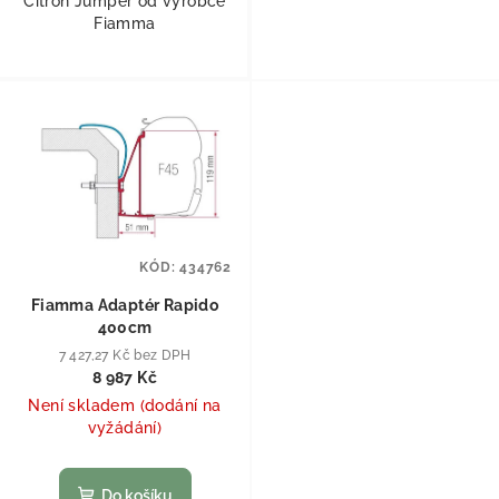
Citron Jumper od výrobce
Fiamma
KÓD:
434762
Fiamma Adaptér Rapido
400cm
7 427,27 Kč bez DPH
8 987 Kč
Není skladem (dodání na
vyžádání)
Do košíku