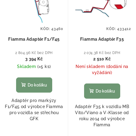
KÓD:
43460
KÓD:
433412
Fiamma Adaptér F1/F45
Fiamma Adaptér F35
2 804,96 Kč bez DPH
2 074,38 Kč bez DPH
3 394 Kč
2 510 Kč
Skladem
(
>5 ks
)
Není skladem (dodání na
vyžádání)
Do košíku
Do košíku
Adaptér pro markýzy
F1/F45 od výrobce Fiamma
Adaptér F35 k vozidlu MB
pro vozidla se střechou
Vito/Viano a V-Klasse od
GFK
roku 2014 od výrobce
Fiamma