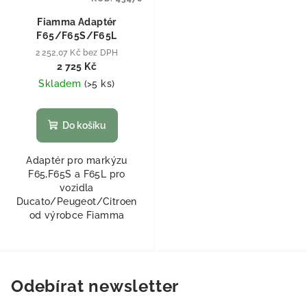
Fiamma Adaptér
F65/F65S/F65L
2 252,07 Kč bez DPH
2 725 Kč
Skladem
(
>5 ks
)
Do košíku
Adaptér pro markýzu
F65,F65S a F65L pro
vozidla
Ducato/Peugeot/Citroen
od výrobce Fiamma
Odebírat newsletter