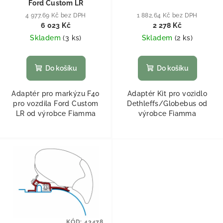
Ford Custom LR
4 977,69 Kč bez DPH
1 882,64 Kč bez DPH
6 023 Kč
2 278 Kč
Skladem
(
3 ks
)
Skladem
(
2 ks
)
Do košíku
Do košíku
Adaptér pro markýzu F40
Adaptér Kit pro vozidlo
pro vozdila Ford Custom
Dethleffs/Globebus od
LR od výrobce Fiamma
výrobce Fiamma
KÓD:
43478