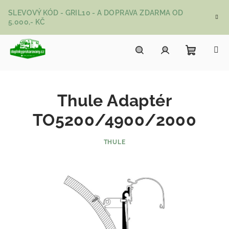
Přejít na obsah
SLEVOVÝ KÓD - GRIL10 - A DOPRAVA ZDARMA OD
5.000,- KČ
Nákupní
Hledat
Přihlášení
Thule Adaptér
TO5200/4900/2000
THULE