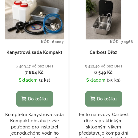
KÓD:
60007
KÓD:
70566
Kanystrová sada Kompakt
Carbest Dřez
6 499,17 Kč bez DPH
5 412,40 Kč bez DPH
7 864 Kč
6 549 Kč
Skladem
(
2 ks
)
Skladem
(
>5 ks
)
Do košíku
Do košíku
Kompletní Kanystrová sada
Tento nerezový Carbest
Kompakt obsahuje vše
dřez s praktickým
potřebné pro instalaci
sklopným víkem
jednoduchého vodního
představuje kompaktní