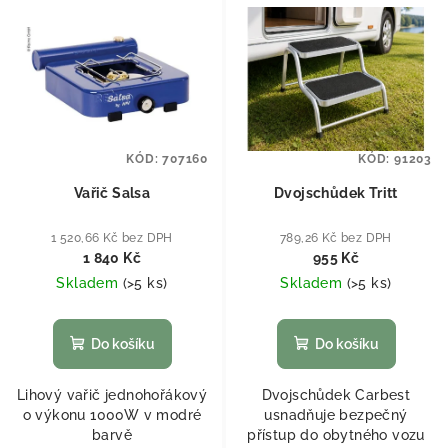
KÓD:
707160
KÓD:
91203
Vařič Salsa
Dvojschůdek Tritt
1 520,66 Kč bez DPH
789,26 Kč bez DPH
1 840 Kč
955 Kč
Skladem
(
>5 ks
)
Skladem
(
>5 ks
)
Do košíku
Do košíku
Lihový vařič jednohořákový
Dvojschůdek Carbest
o výkonu 1000W v modré
usnadňuje bezpečný
barvě
přístup do obytného vozu