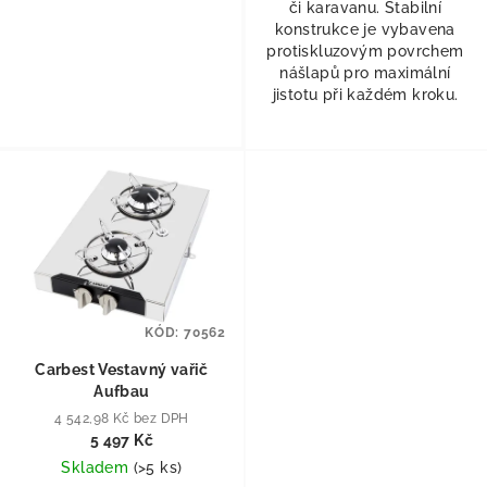
či karavanu. Stabilní
konstrukce je vybavena
protiskluzovým povrchem
nášlapů pro maximální
jistotu při každém kroku.
KÓD:
70562
Carbest Vestavný vařič
Aufbau
4 542,98 Kč bez DPH
5 497 Kč
Skladem
(
>5 ks
)