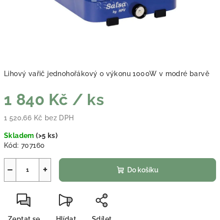
Lihový vařič jednohořákový o výkonu 1000W v modré barvě
1 840 Kč
/ ks
1 520,66 Kč bez DPH
Měrná cena:
Skladem
(
>5 ks
)
Kód:
707160
−
+
Do košíku
Zeptat se
Hlídat
Sdílet