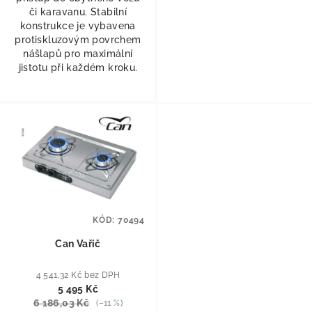
či karavanu. Stabilní
konstrukce je vybavena
protiskluzovým povrchem
nášlapů pro maximální
jistotu při každém kroku.
KÓD:
70494
Can Vařič
4 541,32 Kč bez DPH
5 495 Kč
6 186,03 Kč
(–11 %)