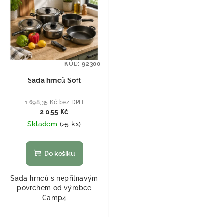
KÓD:
92300
Sada hrnců Soft
1 698,35 Kč bez DPH
2 055 Kč
Skladem
(
>5 ks
)
Do košíku
Sada hrnců s nepřilnavým
povrchem od výrobce
Camp4