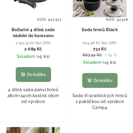
KÓD:
922317
KÓD:
92306
Ballarini 4 dílná sada
Sada hrnců Black
nádobí do karavanu
2 222,31 Kč bez DPH
604,96 Kč bez DPH
2 689 Kč
732 Kč
867,91 Kč
(–15 %)
Skladem
(
>5 ks
)
Skladem
(
>5 ks
)
Do košíku
Do košíku
4 dílná sada pánví,hrnců
28cm+24cm,kastrol 16cm
Sada tří praktických hrnců
od výrobce
s pokličkou od výrobce
Camp4