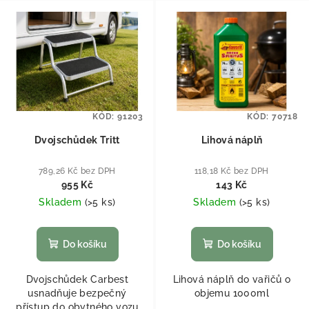
KÓD:
91203
KÓD:
70718
Dvojschůdek Tritt
Lihová náplň
789,26 Kč bez DPH
118,18 Kč bez DPH
955 Kč
143 Kč
Skladem
(
>5 ks
)
Skladem
(
>5 ks
)
Do košíku
Do košíku
Dvojschůdek Carbest
Lihová náplň do vařičů o
usnadňuje bezpečný
objemu 1000ml
přístup do obytného vozu