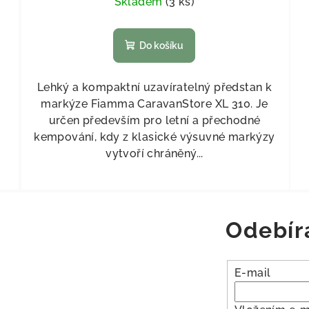
Skladem
(
3 ks
)
Do košíku
Lehký a kompaktní uzavíratelný předstan k
markýze Fiamma CaravanStore XL 310. Je
určen především pro letní a přechodné
kempování, kdy z klasické výsuvné markýzy
vytvoří chráněný...
Odebír
E-mail