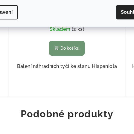
avení
Souh
128,93 Kč bez DPH
156 Kč
Skladem
(
2 ks
)
Do košíku
Balení náhradních tyčí ke stanu Hispaniola
Podobné produkty