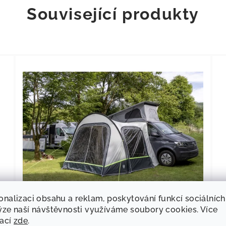
Související produkty
onalizaci obsahu a reklam, poskytování funkcí sociálních
23
KÓD:
E906871
ýze naší návštěvnosti využíváme soubory cookies. Více
mací
zde
.
Náhradní tyče Hispaniola