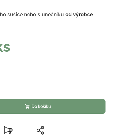
ího sušice nebo slunečníku
od výrobce
ks
Do košíku