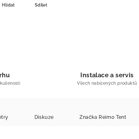
Hlídat
Sdílet
trhu
Instalace a servis
zkušenosti
Všech nabízených produktů
try
Diskuze
Značka
Reimo Tent