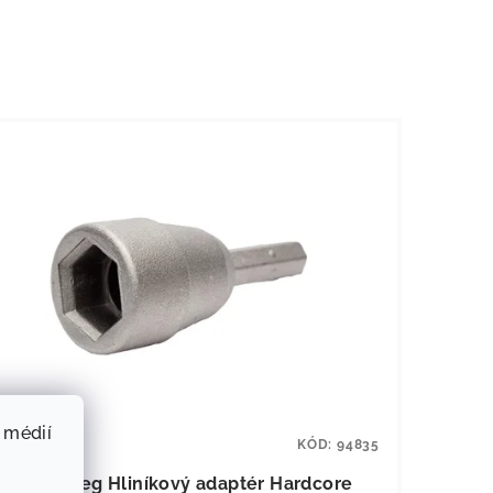
 médií
KÓD:
94835
PeggyPeg Hliníkový adaptér Hardcore