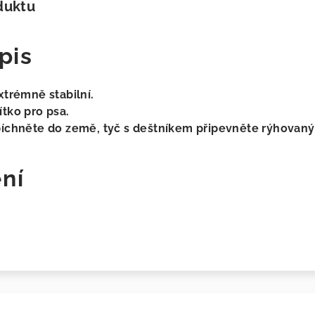
duktu
pis
xtrémně stabilní.
tko pro psa.
píchněte do země, tyč s deštníkem připevněte rýhovan
ní