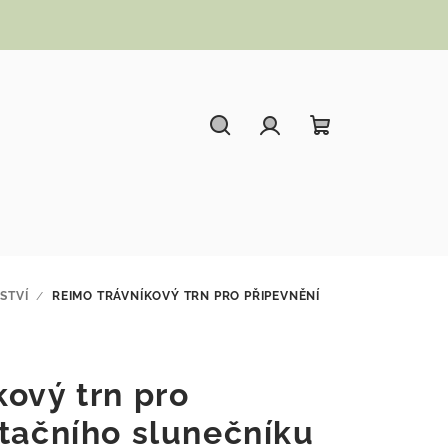
Hledat
Přihlášení
Nákupní koší
STVÍ
/
REIMO TRÁVNÍKOVÝ TRN PRO PŘIPEVNĚNÍ
ový trn pro
otačního slunečníku