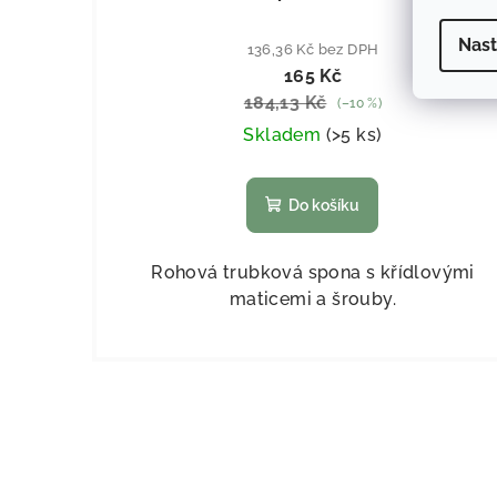
Nast
136,36 Kč bez DPH
165 Kč
184,13 Kč
(–10 %)
Skladem
(
>5 ks
)
Do košíku
Rohová trubková spona s křídlovými
maticemi a šrouby.