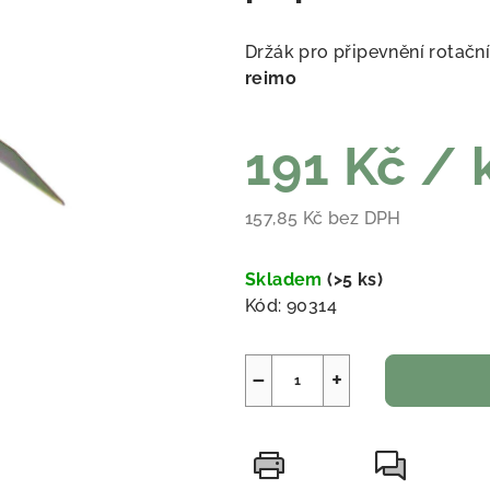
Držák pro připevnění rotačn
reimo
191 Kč
/ 
157,85 Kč bez DPH
Měrná cena:
Skladem
(
>5 ks
)
Kód:
90314
−
+