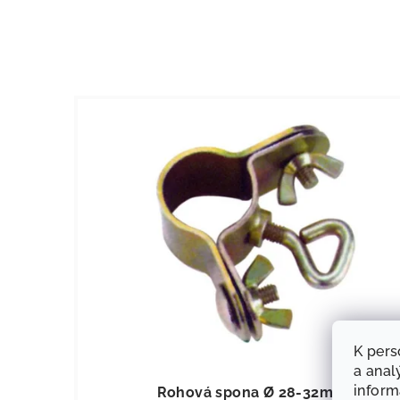
K pers
KÓD:
9035
a anal
infor
Rohová spona Ø 28-32mm