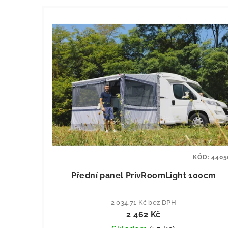
KÓD:
4405
Přední panel PrivRoomLight 100cm
2 034,71 Kč bez DPH
2 462 Kč