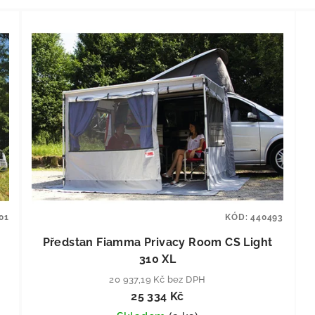
01
KÓD:
440493
Předstan Fiamma Privacy Room CS Light
310 XL
20 937,19 Kč bez DPH
25 334 Kč