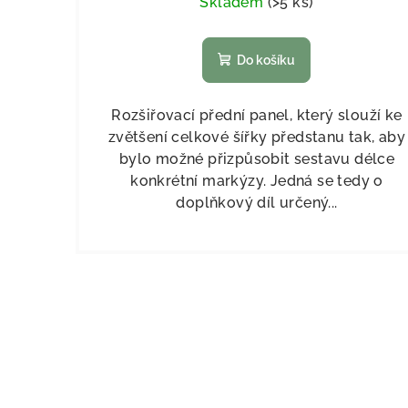
Skladem
(
>5 ks
)
Do košíku
Rozšiřovací přední panel, který slouží ke
zvětšení celkové šířky předstanu tak, aby
bylo možné přizpůsobit sestavu délce
konkrétní markýzy. Jedná se tedy o
doplňkový díl určený...