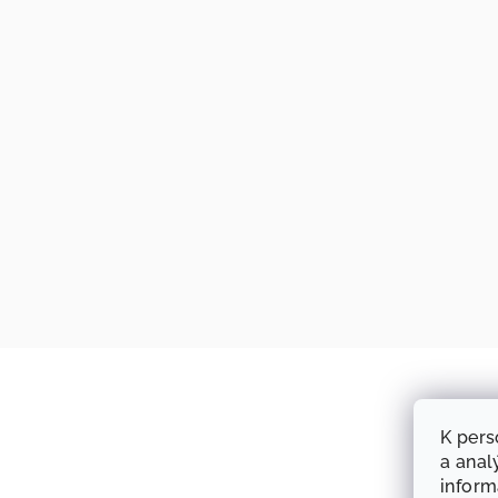
K pers
a anal
infor