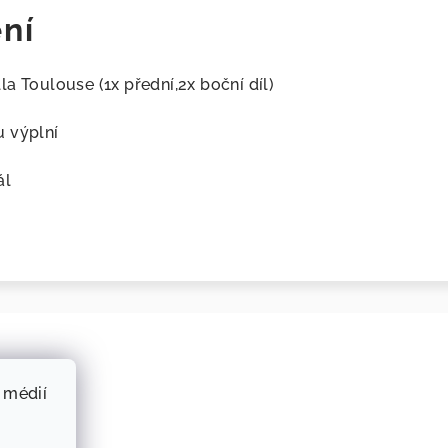
ní
a Toulouse (1x přední,2x boční díl)
u výplní
ál
 médií