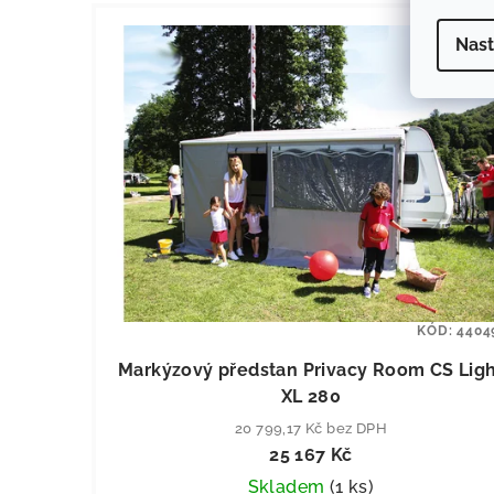
Nast
KÓD:
4404
Markýzový předstan Privacy Room CS Lig
XL 280
20 799,17 Kč bez DPH
25 167 Kč
Skladem
(
1 ks
)