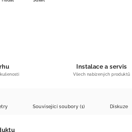
Hlídat
Sdílet
trhu
Instalace a servis
zkušenosti
Všech nabízených produktů
try
Související soubory (1)
Diskuze
duktu