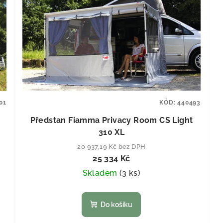
01
KÓD:
440493
Předstan Fiamma Privacy Room CS Light
310 XL
20 937,19 Kč bez DPH
25 334 Kč
Skladem
(
3 ks
)
Do košíku