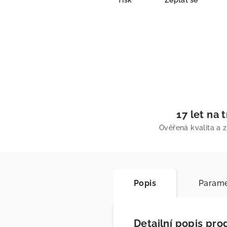
Tisk
Zeptat se
17 let na 
Ověřená kvalita a 
Popis
Parame
Detailní popis pro