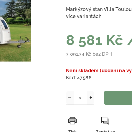
Markýzový stan Villa Toulo
více variantách
8 581 Kč
7 091,74 Kč bez DPH
Měrná cena:
Není skladem (dodání na vy
Kód:
47586
−
+