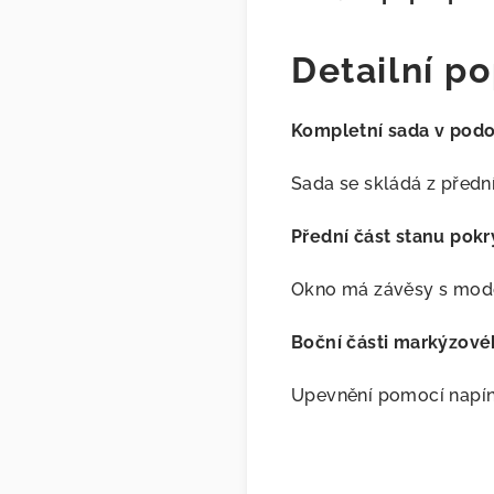
Detailní po
Kompletní sada v pod
Sada se skládá z přední
Přední část stanu pok
Okno má závěsy s mod
Boční části markýzovéh
Upevnění pomocí napín