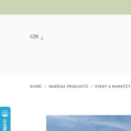
Přejít na obsah
CZK
DOMŮ
/
NABÍDKA PRODUKTŮ
/
STANY A MARKÝZY