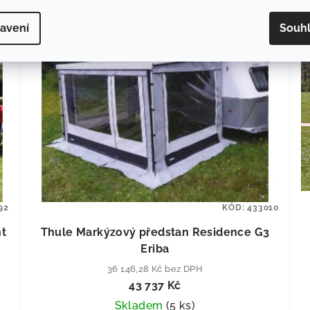
avení
Souh
92
KÓD:
433010
ht
Thule Markýzový předstan Residence G3
Eriba
36 146,28 Kč bez DPH
43 737 Kč
Skladem
(
5 ks
)