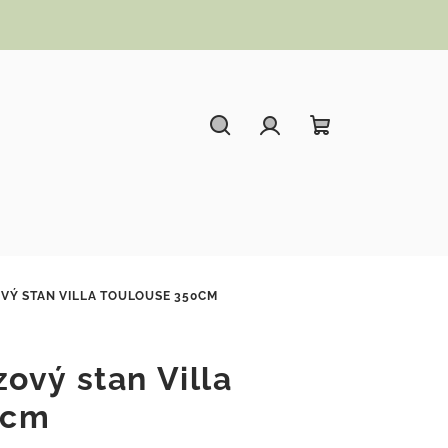
Hledat
Přihlášení
Nákupní koší
VÝ STAN VILLA TOULOUSE 350CM
ový stan Villa
0cm