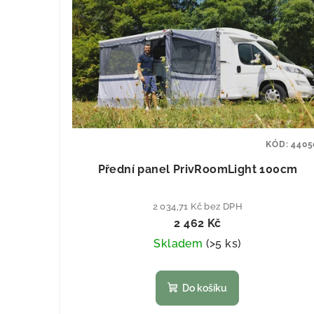
KÓD:
4405
Přední panel PrivRoomLight 100cm
2 034,71 Kč bez DPH
2 462 Kč
Skladem
(
>5 ks
)
Do košíku