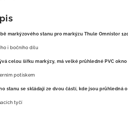
pis
obě markýzového stanu pro markýzu Thule Omnistor 12
ho i bočního dílu
rývá celou šířku markýzy, má velké průhledné PVC okno 
erním potiskem
o stanu se skládají ze dvou částí, kde jsou průhledná o
acích tyčí