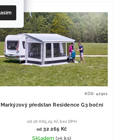
lasím
KÓD:
42901
Markýzový předstan Residence G3 boční
od 26 665,29 Kč bez DPH
32 265 Kč
od
Skladem
(
>5 ks
)