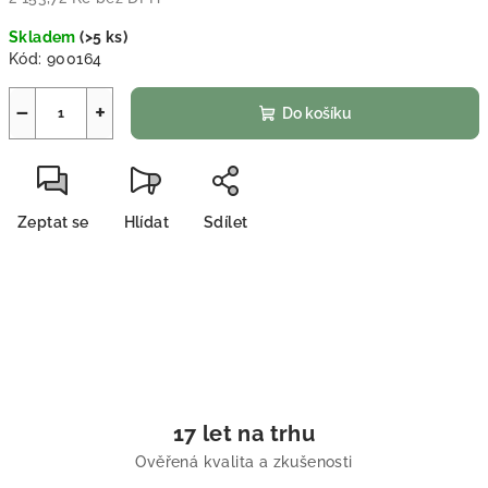
Měrná cena:
Skladem
(
>5 ks
)
Kód:
900164
−
+
Do košíku
Zeptat se
Hlídat
Sdílet
17 let na trhu
Ověřená kvalita a zkušenosti