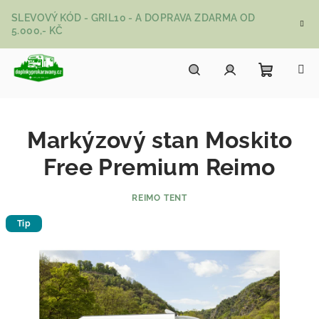
Přejít na obsah
SLEVOVÝ KÓD - GRIL10 - A DOPRAVA ZDARMA OD
5.000,- KČ
Nákupní
Hledat
Přihlášení
Markýzový stan Moskito
Free Premium Reimo
REIMO TENT
Tip