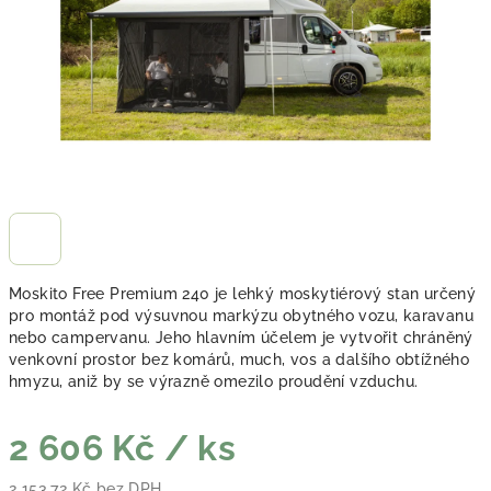
Moskito Free Premium 240 je lehký moskytiérový stan určený
pro montáž pod výsuvnou markýzu obytného vozu, karavanu
nebo campervanu. Jeho hlavním účelem je vytvořit chráněný
venkovní prostor bez komárů, much, vos a dalšího obtížného
hmyzu, aniž by se výrazně omezilo proudění vzduchu.
2 606 Kč
/ ks
2 153,72 Kč bez DPH