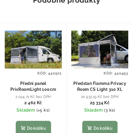
Podobné produkty
KÓD:
440501
KÓD:
440493
Přední panel
Předstan Fiamma Privacy
PrivRoomLight 100cm
Room CS Light 310 XL
2 034,71 Kč bez DPH
20 937,19 Kč bez DPH
2 462 Kč
25 334 Kč
Skladem
(
>5 ks
)
Skladem
(
3 ks
)
Do košíku
Do košíku