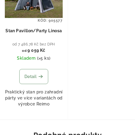
KÓD:
905577
Stan Pavillon/Party Linosa
od 7 486,78 Kč bez DPH
9 059 Kč
od
Skladem
(
>5 ks
)
Detail
Praktický stan pro zahradní
párty ve více variantách od
výrobce Reimo