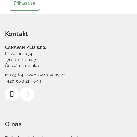
Přihlásit se
Zápatí
Kontakt
CARAVAN Plus s.r.o.
Přívozní 1054
170 00 Praha 7
Česká republika
info@doplnkyprokaravany.cz
+420 608 214 849
O nás