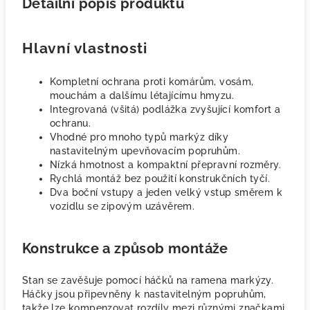
Detailní popis produktu
Hlavní vlastnosti
Kompletní ochrana proti komárům, vosám,
mouchám a dalšímu létajícímu hmyzu.
Integrovaná (všitá) podlážka zvyšující komfort a
ochranu.
Vhodné pro mnoho typů markýz díky
nastavitelným upevňovacím popruhům.
Nízká hmotnost a kompaktní přepravní rozměry.
Rychlá montáž bez použití konstrukčních tyčí.
Dva boční vstupy a jeden velký vstup směrem k
vozidlu se zipovým uzávěrem.
Konstrukce a způsob montáže
Stan se zavěšuje pomocí háčků na ramena markýzy.
Háčky jsou připevněny k nastavitelným popruhům,
takže lze kompenzovat rozdíly mezi různými značkami