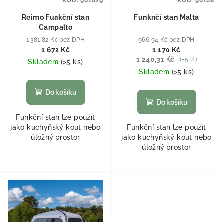
KÓD:
901029
KÓD:
90108
Reimo Funkční stan
Funknčí stan Malta
Campalto
1 381,82 Kč bez DPH
966,94 Kč bez DPH
1 672 Kč
1 170 Kč
1 240,31 Kč
(–5 %)
Skladem
(
>5 ks
)
Skladem
(
>5 ks
)
Do košíku
Do košíku
Funkční stan lze použít
jako kuchyňský kout nebo
Funkční stan lze použít
úložný prostor
jako kuchyňský kout nebo
úložný prostor