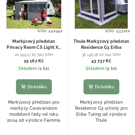
KÓD:
440492
KÓD:
433010
Markýzový předstan
Thule Markýzový předstan
Privacy Room CS Light XL
Residence G3 Eriba
280
20 799,17 Kč bez DPH
36 146,28 Kč bez DPH
25 167 Kč
43 737 Kč
Skladem
(
1 ks
)
Skladem
(
5 ks
)
Do košíku
Do košíku
Markýzový předstan pro
Markýzový předstan
markýzy Caravanstore
Residence G3 určený pro
modelové řady od roku
Eriba Turing od výrobce
2004 od výrobce Fiamma
Thule