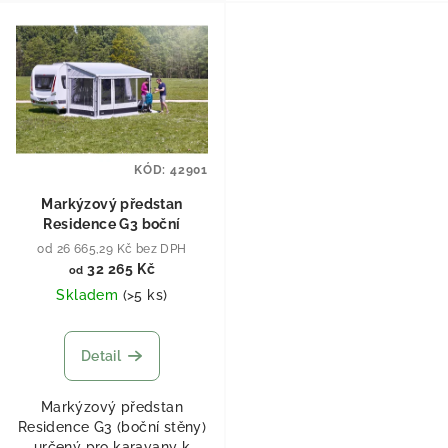
KÓD:
42901
Markýzový předstan
Residence G3 boční
od 26 665,29 Kč bez DPH
32 265 Kč
od
Skladem
(
>5 ks
)
Detail
Markýzový předstan
Residence G3 (boční stěny)
určený pro karavany k