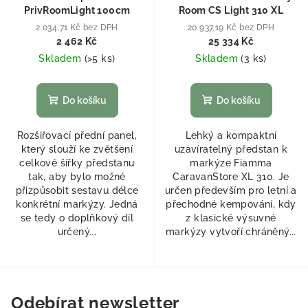
PrivRoomLight 100cm
Room CS Light 310 XL
2 034,71 Kč bez DPH
20 937,19 Kč bez DPH
2 462 Kč
25 334 Kč
Skladem
(
>5 ks
)
Skladem
(
3 ks
)
Do košíku
Do košíku
Rozšiřovací přední panel,
Lehký a kompaktní
který slouží ke zvětšení
uzavíratelný předstan k
celkové šířky předstanu
markýze Fiamma
tak, aby bylo možné
CaravanStore XL 310. Je
přizpůsobit sestavu délce
určen především pro letní a
konkrétní markýzy. Jedná
přechodné kempování, kdy
se tedy o doplňkový díl
z klasické výsuvné
určený...
markýzy vytvoří chráněný...
Odebírat newsletter