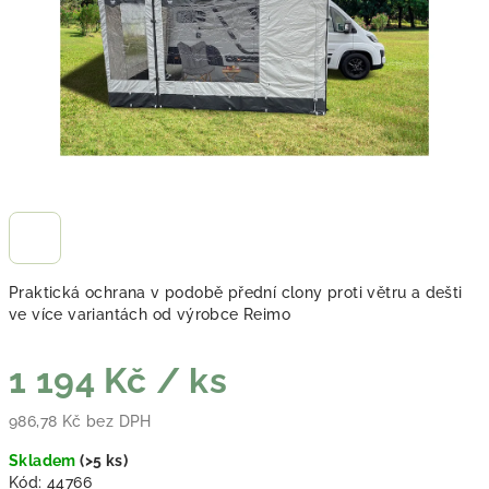
Praktická ochrana v podobě přední clony proti větru a dešti
ve více variantách od výrobce Reimo
1 194 Kč
/ ks
986,78 Kč bez DPH
Měrná cena:
Skladem
(
>5 ks
)
Kód:
44766