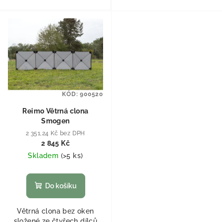
KÓD:
900520
Reimo Větrná clona
Smogen
2 351,24 Kč bez DPH
2 845 Kč
Skladem
(
>5 ks
)
Do košíku
Větrná clona bez oken
složené ze čtyřech dílců