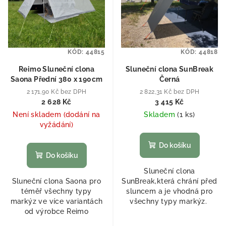
KÓD:
44815
KÓD:
44818
Reimo Sluneční clona
Sluneční clona SunBreak
Saona Přední 380 x 190cm
Černá
2 171,90 Kč bez DPH
2 822,31 Kč bez DPH
2 628 Kč
3 415 Kč
Není skladem (dodání na
Skladem
(
1 ks
)
vyžádání)
Do košíku
Do košíku
Sluneční clona
Sluneční clona Saona pro
SunBreak,která chrání před
téměř všechny typy
sluncem a je vhodná pro
markýz ve více variantách
všechny typy markýz.
od výrobce Reimo