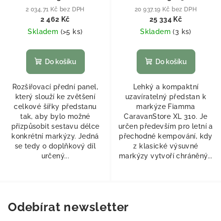
2 034,71 Kč bez DPH
20 937,19 Kč bez DPH
2 462 Kč
25 334 Kč
Skladem
(
>5 ks
)
Skladem
(
3 ks
)
Do košíku
Do košíku
Rozšiřovací přední panel,
Lehký a kompaktní
který slouží ke zvětšení
uzavíratelný předstan k
celkové šířky předstanu
markýze Fiamma
tak, aby bylo možné
CaravanStore XL 310. Je
přizpůsobit sestavu délce
určen především pro letní a
konkrétní markýzy. Jedná
přechodné kempování, kdy
se tedy o doplňkový díl
z klasické výsuvné
určený...
markýzy vytvoří chráněný...
Odebírat newsletter