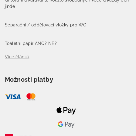
Grilování u karavanu: Kouzlo svobodných večerů každý den
jinde
Separační / oddělovací vložky pro WC
Toaletní papír ANO? NE?
Více článků
Možnosti platby