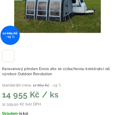
17 662 Kč
–15 %
Karavanový přestan Evora 260 se vzduchovou konstrukcí od
výrobce Outdoor Revolution
standardní cena:
17 662 Kč
–15 %
14 955 Kč
/ ks
12 359,50 Kč bez DPH
Měrná cena:
Skladem
(
5 ks
)