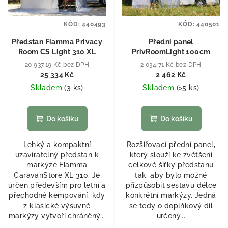
KÓD:
440493
KÓD:
440501
Předstan Fiamma Privacy
Přední panel
Room CS Light 310 XL
PrivRoomLight 100cm
20 937,19 Kč bez DPH
2 034,71 Kč bez DPH
25 334 Kč
2 462 Kč
Skladem
(
3 ks
)
Skladem
(
>5 ks
)
Do košíku
Do košíku
Lehký a kompaktní
Rozšiřovací přední panel,
uzavíratelný předstan k
který slouží ke zvětšení
markýze Fiamma
celkové šířky předstanu
CaravanStore XL 310. Je
tak, aby bylo možné
určen především pro letní a
přizpůsobit sestavu délce
přechodné kempování, kdy
konkrétní markýzy. Jedná
z klasické výsuvné
se tedy o doplňkový díl
markýzy vytvoří chráněný...
určený...