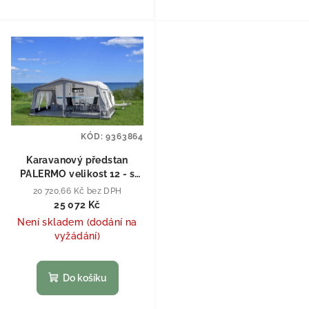
KÓD:
9363864
Karavanový předstan
PALERMO velikost 12 - s
obvodovým měřením (926-
20 720,66 Kč bez DPH
950cm)
25 072 Kč
Není skladem (dodání na
vyžádání)
Do košíku