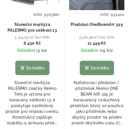
KÓD:
9363887
KÓD:
935402
Sluneční markýza
Předstan OneBeamAir 325
PALERMO pro velikost 13
5 314,05 Kč bez DPH
9 461,98 Kč bez DPH
6 430 Kč
11 449 Kč
Skladem
(
5 ks
)
Skladem
(
>5 ks
)
Do košíku
Do košíku
Sluneční markýza
Nafukovací předstan /
PALERMO značky Reimo
přístřešek Reimo ONE
Tent je určena pro
BEAM AIR 325 je
karavany velikosti 13 a
karavanový vzduchový
poskytuje zastřešený
předstan, který se používá
prostor pro relaxaci venku.
jako přístřešek nebo
Konstrukce zajišťuje
obytný prostor na přední
stabilitu a ochranu před...
straně obytného vozu či...