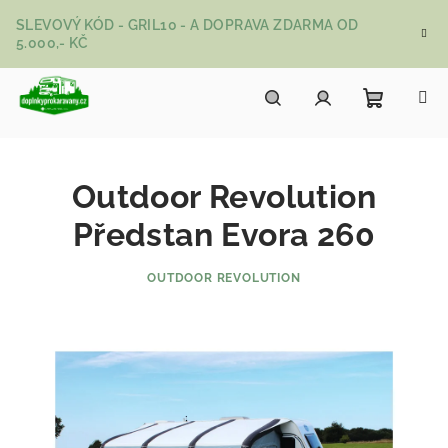
Přejít na obsah
SLEVOVÝ KÓD - GRIL10 - A DOPRAVA ZDARMA OD
5.000,- KČ
Nákupní
Hledat
Přihlášení
Outdoor Revolution
Předstan Evora 260
OUTDOOR REVOLUTION