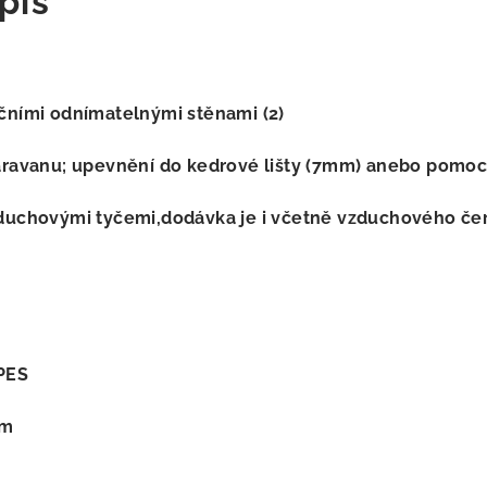
pis
čními odnímatelnými stěnami (2)
aravanu; upevnění do kedrové lišty (7mm) anebo pomoc
duchovými tyčemi,dodávka je i včetně vzduchového če
PES
mm