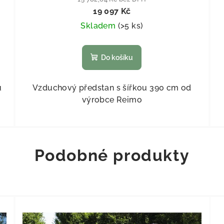
19 097 Kč
Skladem
(
>5 ks
)
Do košíku
u
Vzduchový předstan s šířkou 390 cm od
výrobce Reimo
Podobné produkty