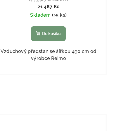
21 487 Kč
Skladem
(
>5 ks
)
Do košíku
Vzduchový předstan se šířkou 490 cm od
výrobce Reimo