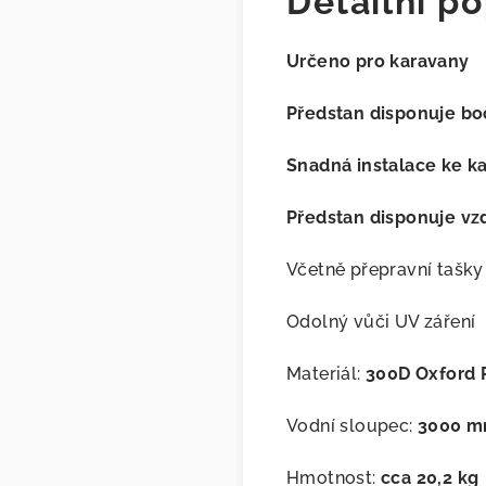
Detailní po
Určeno pro karavany
Předstan disponuje bo
Snadná instalace ke k
Předstan disponuje vz
Včetně přepravní tašky
Odolný vůči UV záření
Materiál:
300D Oxford 
Vodní sloupec:
3000 
Hmotnost:
cca 20,2 kg