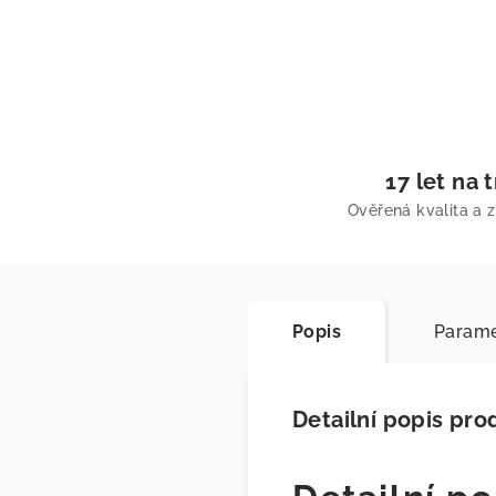
17 let na 
Ověřená kvalita a 
Popis
Parame
Detailní popis pro