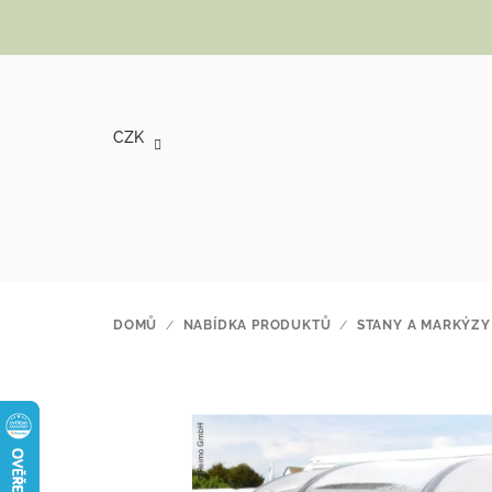
Přejít na obsah
CZK
DOMŮ
/
NABÍDKA PRODUKTŮ
/
STANY A MARKÝZY