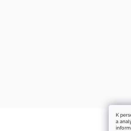
K pers
a anal
infor