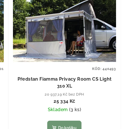
01
KÓD:
440493
Předstan Fiamma Privacy Room CS Light
310 XL
20 937,19 Kč bez DPH
25 334 Kč
Skladem
(
3 ks
)
Do košíku