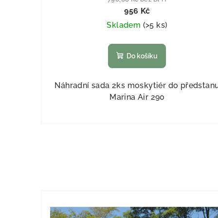
956 Kč
Skladem
(
>5 ks
)
Do košíku
Náhradní sada 2ks moskytiér do předstan
Marina Air 290