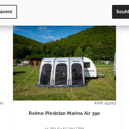
avení
Souh
21
KÓD:
93703
Reimo Předstan Marina Air 390
15 782,64 Kč bez DPH