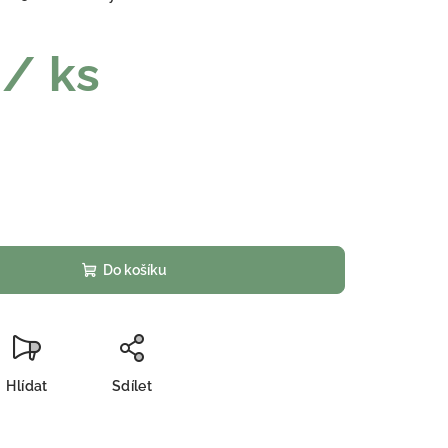
č
/ ks
Do košíku
Hlídat
Sdílet