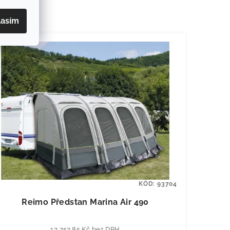
lasím
KÓD:
93704
Reimo Předstan Marina Air 490
17 757,85 Kč bez DPH