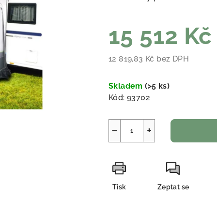
15 512 K
12 819,83 Kč bez DPH
Měrná cena:
Skladem
(
>5 ks
)
Kód:
93702
−
+
Tisk
Zeptat se