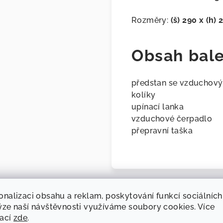
Rozměry:
(š)
290 x (h) 
Obsah bale
předstan se vzduchový
kolíky
upínací lanka
vzduchové čerpadlo
přepravní taška
onalizaci obsahu a reklam, poskytování funkcí sociálních
ýze naší návštěvnosti využíváme soubory cookies. Více
Související produkty
mací
zde
.