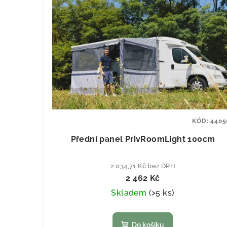
KÓD:
4405
Přední panel PrivRoomLight 100cm
2 034,71 Kč bez DPH
2 462 Kč
Skladem
(
>5 ks
)
Do košíku