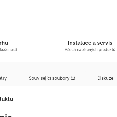
trhu
Instalace a servis
zkušenosti
Všech nabízených produktů
try
Související soubory (1)
Diskuze
duktu