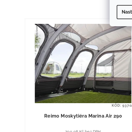
Nast
KÓD:
9370
Reimo Moskytiéra Marina Air 290
790,08 Kč bez DPH