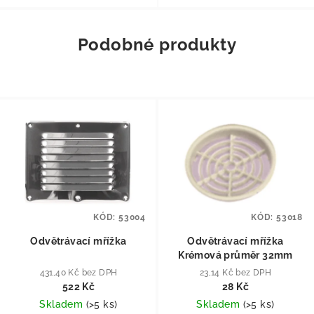
Podobné produkty
KÓD:
53004
KÓD:
53018
Odvětrávací mřížka
Odvětrávací mřížka
Krémová průměr 32mm
431,40 Kč bez DPH
23,14 Kč bez DPH
522 Kč
28 Kč
Skladem
(
>5 ks
)
Skladem
(
>5 ks
)