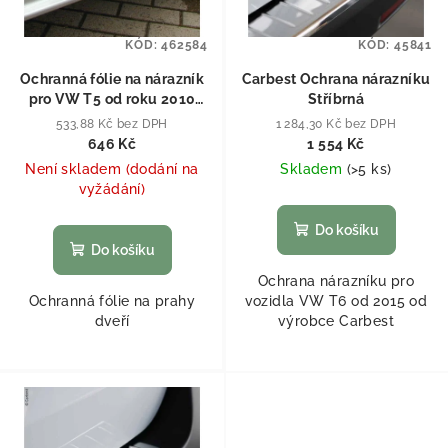
KÓD:
462584
KÓD:
45841
Ochranná fólie na nárazník
Carbest Ochrana nárazníku
pro VW T5 od roku 2010
Stříbrná
Průhledná
533,88 Kč bez DPH
1 284,30 Kč bez DPH
646 Kč
1 554 Kč
Není skladem (dodání na
Skladem
(
>5 ks
)
vyžádání)
Do košíku
Do košíku
Ochrana nárazníku pro
Ochranná fólie na prahy
vozidla VW T6 od 2015 od
dveří
výrobce Carbest