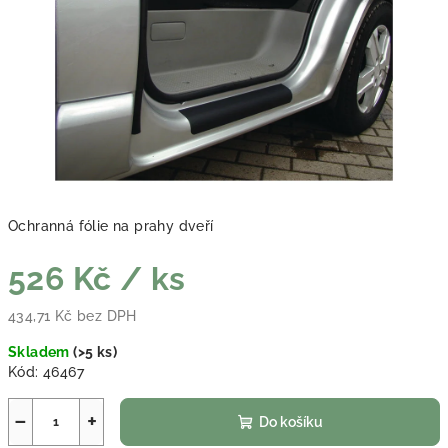
Ochranná fólie na prahy dveří
526 Kč
/ ks
434,71 Kč bez DPH
Měrná cena:
Skladem
(
>5 ks
)
Kód:
46467
−
+
Do košíku