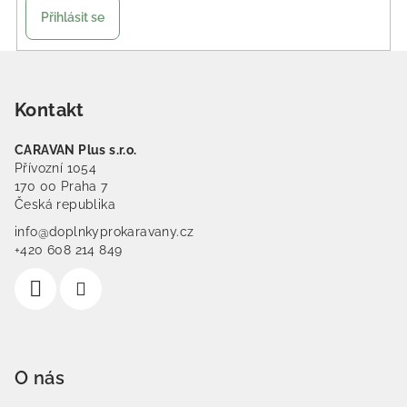
Přihlásit se
Zápatí
Kontakt
CARAVAN Plus s.r.o.
Přívozní 1054
170 00 Praha 7
Česká republika
info@doplnkyprokaravany.cz
+420 608 214 849
O nás