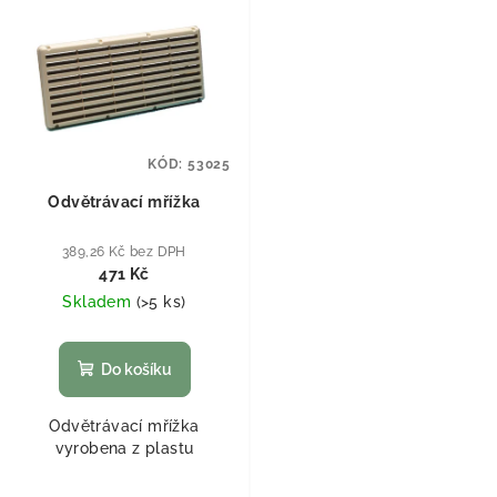
KÓD:
53025
Odvětrávací mřížka
389,26 Kč bez DPH
471 Kč
Skladem
(
>5 ks
)
Do košíku
Odvětrávací mřížka
vyrobena z plastu