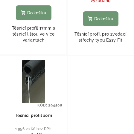
vyžádání)
Do košíku
Do košíku
Těsnící profil 17mm s
těsnící lištou ve více
Těsnící profil pro zvedací
variantách
střechy typu Easy Fit
KÓD:
294508
Těsnící profil 10m
1 956,20 Kč bez DPH