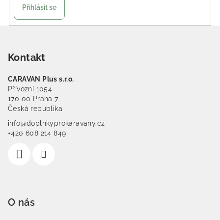
Přihlásit se
Zápatí
Kontakt
CARAVAN Plus s.r.o.
Přívozní 1054
170 00 Praha 7
Česká republika
info@doplnkyprokaravany.cz
+420 608 214 849
O nás