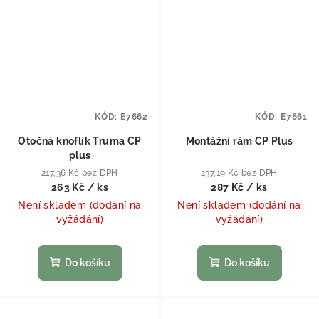
KÓD:
E7662
KÓD:
E7661
Otočná knoflík Truma CP
Montážní rám CP Plus
plus
217,36 Kč bez DPH
237,19 Kč bez DPH
263 Kč
/ ks
287 Kč
/ ks
Není skladem (dodání na
Není skladem (dodání na
vyžádání)
vyžádání)
Do košíku
Do košíku