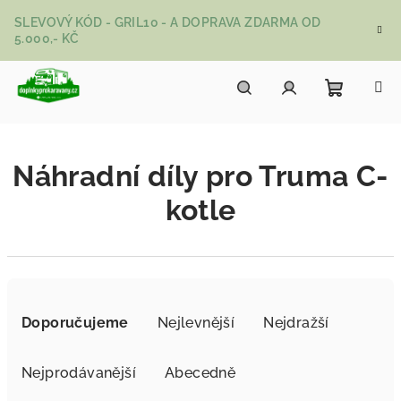
Přejít na obsah
SLEVOVÝ KÓD - GRIL10 - A DOPRAVA ZDARMA OD
5.000,- KČ
Nákupní
Hledat
Přihlášení
Náhradní díly pro Truma C-
kotle
Řazení produktů
Doporučujeme
Nejlevnější
Nejdražší
Nejprodávanější
Abecedně