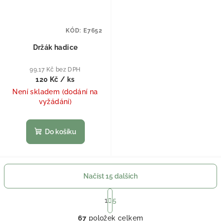
KÓD:
E7652
Držák hadice
99,17 Kč bez DPH
120 Kč
/ ks
Není skladem (dodání na
vyžádání)
Do košíku
Načíst 15 dalších
Stránkování
1
5
Ovládací prvky výpisu
67
položek celkem