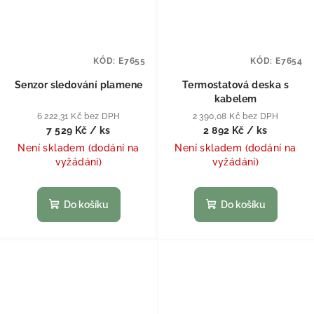
KÓD:
E7655
KÓD:
E7654
Senzor sledování plamene
Termostatová deska s
kabelem
6 222,31 Kč bez DPH
2 390,08 Kč bez DPH
7 529 Kč
/ ks
2 892 Kč
/ ks
Není skladem (dodání na
Není skladem (dodání na
vyžádání)
vyžádání)
Do košíku
Do košíku