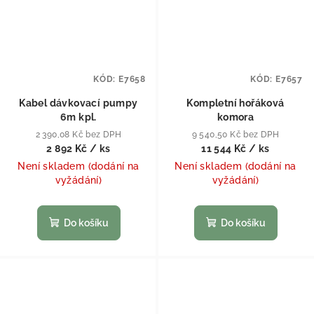
KÓD:
E7658
KÓD:
E7657
Kabel dávkovací pumpy
Kompletní hořáková
6m kpl.
komora
2 390,08 Kč bez DPH
9 540,50 Kč bez DPH
2 892 Kč
/ ks
11 544 Kč
/ ks
Není skladem (dodání na
Není skladem (dodání na
vyžádání)
vyžádání)
Do košíku
Do košíku