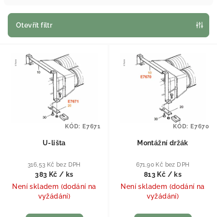
Otevřít filtr
Výpis produktů
KÓD:
E7671
KÓD:
E7670
U-lišta
Montážní držák
316,53 Kč bez DPH
671,90 Kč bez DPH
383 Kč
/ ks
813 Kč
/ ks
Není skladem (dodání na
Není skladem (dodání na
vyžádání)
vyžádání)