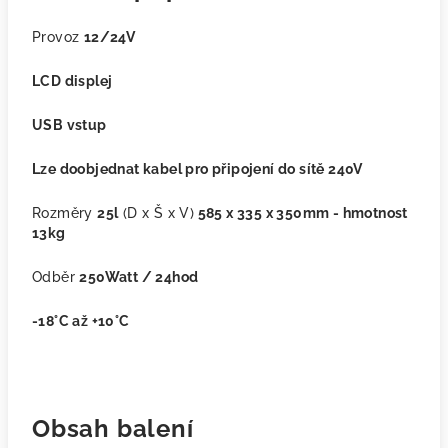
Provoz
12/24V
LCD displej
USB vstup
Lze doobjednat kabel pro připojení do sítě 240V
Rozměry
25l
(D x Š x V)
585 x 335 x 350mm - hmotnost
13kg
Odběr
250Watt / 24hod
-18°C až +10°C
Obsah balení