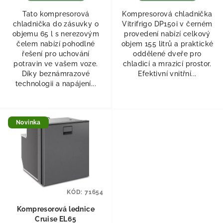
Tato kompresorová
Kompresorová chladnička
chladnička do zásuvky o
Vitrifrigo DP150i v černém
objemu 65 l s nerezovým
provedení nabízí celkový
čelem nabízí pohodlné
objem 155 litrů a praktické
řešení pro uchování
oddělené dveře pro
potravin ve vašem voze.
chladicí a mrazicí prostor.
Díky beznámrazové
Efektivní vnitřní...
technologii a napájení...
Novinka
KÓD:
71654
Kompresorová lednice
Cruise EL65