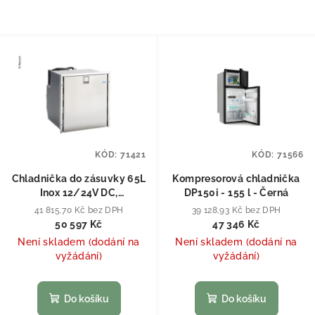
KÓD:
71421
KÓD:
71566
Chladnička do zásuvky 65L
Kompresorová chladnička
Inox 12/24V DC,
DP150i - 155 l - Černá
beznámrazová
41 815,70 Kč bez DPH
39 128,93 Kč bez DPH
50 597 Kč
47 346 Kč
Není skladem (dodání na
Není skladem (dodání na
vyžádání)
vyžádání)
Do košíku
Do košíku