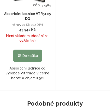
KÓD:
71584
Absorbční lednice VTR5105
DG
36 315,70 Kč bez DPH
43 942 Kč
Není skladem (dodání na
vyžádání)
Do košíku
Absorbční lednice od
výrobce Vitrifrigo v černé
barvě a objemu 92l
Podobné produkty