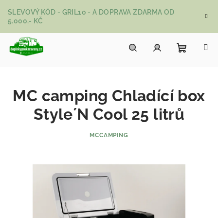
Přejít na obsah
SLEVOVÝ KÓD - GRIL10 - A DOPRAVA ZDARMA OD
5.000,- KČ
Nákupní
Hledat
Přihlášení
MC camping Chladící box
Style´N Cool 25 litrů
MCCAMPING