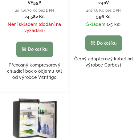
VF55P
240V
20 315,70 Kč bez DPH
492,56 Kč bez DPH
24 582 Kč
596 Kč
Není skladem (dodání na
Skladem
(
>5 ks
)
vyžádání)
Do košíku
Do košíku
Černý adaptérový kabel od
Přenosný kompresorový
výrobce Carbest
chladící box o objemu 55l
od výrobce Vitrifrigo