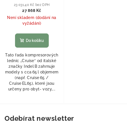
23 031,40 Kč bez DPH
27 868 Kč
Není skladem (dodání na
vyžádání)
Do košíku
Tato řada kompresorových
lednic „Cruise“ od italské
značky Indel B zahrnuje
modely s cca 65 l objemem
(např. Cruise 65 /
Cruise EL65), které jsou
určeny pro obyt‐ vozy,...
Odebírat newsletter