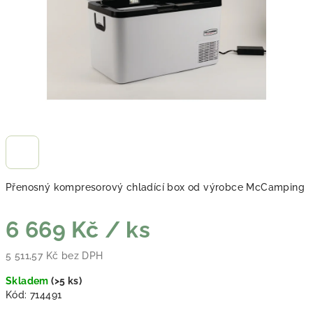
Přenosný kompresorový chladící box od výrobce McCamping
6 669 Kč
/ ks
5 511,57 Kč bez DPH
Měrná cena:
Skladem
(
>5 ks
)
Kód:
714491