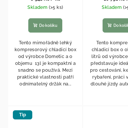
Skladem
(
>5 ks
)
Skladem
(
>
Do košíku
Do koší
Tento mimořádně lehký
Tento kompre
kompresorový chladicí box
chladicí box o 
od výrobce Dometic a o
litrů od výrobc
objemu 13l je kompaktní a
představuje ideá
snadno se používá. Mezi
pro cestování, k
praktické vlastnosti patří
rybaření, práci 
odnímatelný držák na...
dlouhé jízdy aute
Tip