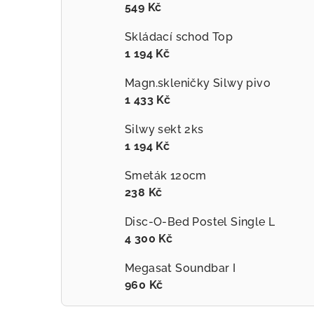
549 Kč
Skládací schod Top
1 194 Kč
Magn.skleničky Silwy pivo
1 433 Kč
Silwy sekt 2ks
1 194 Kč
Smeták 120cm
238 Kč
Disc-O-Bed Postel Single L
4 300 Kč
Megasat Soundbar I
960 Kč