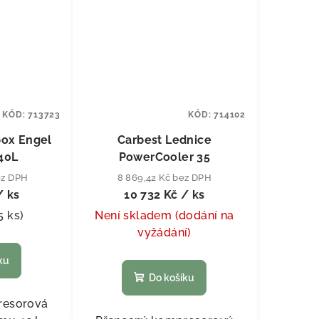
KÓD:
713723
KÓD:
714102
ox Engel
Carbest Lednice
40L
PowerCooler 35
ez DPH
8 869,42 Kč bez DPH
/ ks
10 732 Kč
/ ks
5 ks
)
Není skladem (dodání na
vyžádání)
ku
Do košíku
resorová