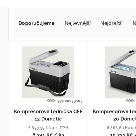
Řazení produktů
Doporučujeme
Nejlevnější
Nejdražší
N
Výpis produktů
KÓD:
97000133103
KÓD
Kompresorová lednička CFF
Kompresorová le
12 Dometic
20 Domet
6 893,39 Kč bez DPH
8 868,60 Kč b
8 341 Kč
/ ks
10 731 Kč