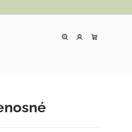
Hledat
Přihlášení
Nákupní koší
enosné