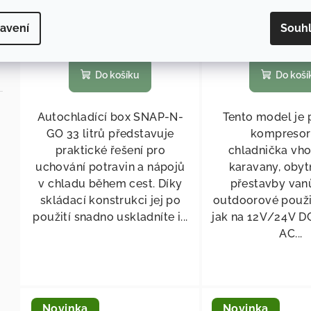
3 801 Kč
/ ks
9 537 Kč
/
avení
Souh
Skladem
(
>5 ks
)
Skladem
(
>
Do košíku
Do koší
Autochladící box SNAP-N-
Tento model je 
GO 33 litrů představuje
kompresor
praktické řešení pro
chladnička vh
uchování potravin a nápojů
karavany, obyt
v chladu během cest. Díky
přestavby vanů
skládací konstrukci jej po
outdoorové použit
použití snadno uskladníte i...
jak na 12 V/24 V D
AC...
Novinka
Novinka