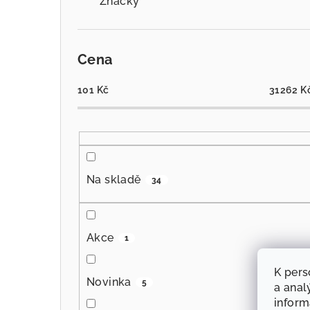
Značky
Cena
101
Kč
31262
K
Na skladě
34
Akce
1
K pers
Novinka
5
a anal
infor