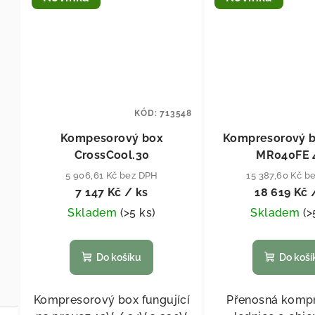
KÓD:
713548
Kompesorový box
Kompresorový b
CrossCool.30
MR040FE 
5 906,61 Kč bez DPH
15 387,60 Kč b
7 147 Kč
/ ks
18 619 Kč
Skladem
(
>5 ks
)
Skladem
(
>
Do košíku
Do koší
Kompresorový box fungující
Přenosná komp