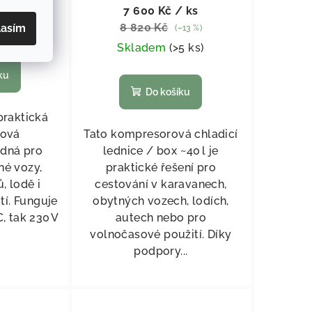
 ks
7 600 Kč
/ ks
8 820 Kč
lasím
(–13 %)
5 ks
)
Skladem
(
>5 ks
)
ku
Do košíku
praktická
ová
Tato kompresorová chladicí
odná pro
lednice / box ~40 l je
né vozy,
praktické řešení pro
, lodě i
cestování v karavanech,
í. Funguje
obytných vozech, lodích,
C, tak 230 V
autech nebo pro
volnočasové použití. Díky
podpory...