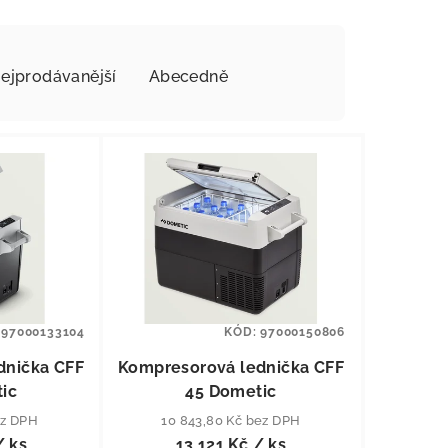
ejprodávanější
Abecedně
:
97000133104
KÓD:
97000150806
dnička CFF
Kompresorová lednička CFF
ic
45 Dometic
ez DPH
10 843,80 Kč bez DPH
/ ks
13 121 Kč
/ ks