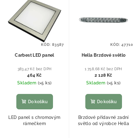
KÓD:
83587
KÓD:
47710
Carbest LED panel
Hella Brzdové světlo
383,47 Kč bez DPH
1 758,68 Kč bez DPH
464 Kč
2 128 Kč
Skladem
(
>5 ks
)
Skladem
(
>5 ks
)
Do košíku
Do košíku
LED panel s chromovým
Brzdové přídavné zadní
rámečkem
světlo od výrobce Hella