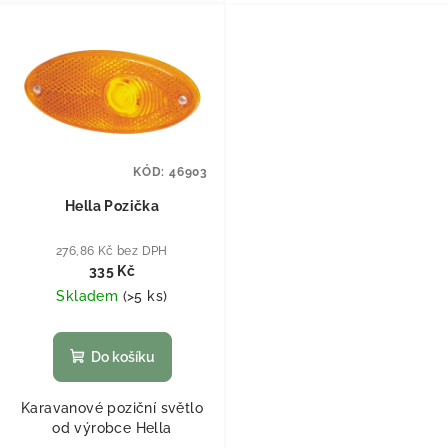
KÓD:
46903
Hella Pozička
276,86 Kč bez DPH
335 Kč
Skladem
(
>5 ks
)
Do košíku
Karavanové poziční světlo
od výrobce Hella