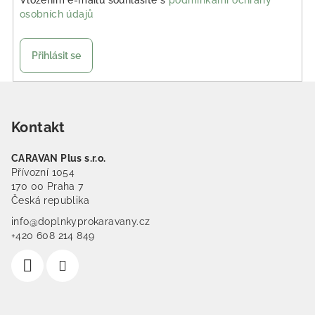
Vložením e-mailu souhlasíte s
podmínkami ochrany
osobních údajů
Přihlásit se
Zápatí
Kontakt
CARAVAN Plus s.r.o.
Přívozní 1054
170 00 Praha 7
Česká republika
info@doplnkyprokaravany.cz
+420 608 214 849