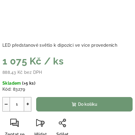
LED předstanové světlo k dipozici ve více provedeních
1 075 Kč
/ ks
888,43 Kč bez DPH
Měrná cena:
Skladem
(
>5 ks
)
Kód:
83279
−
+
Do košíku
Zeptat se
Hlídat
Sdílet