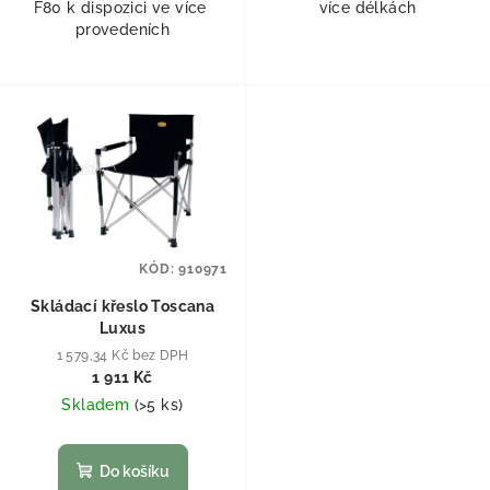
F80 k dispozici ve více
více délkách
provedeních
KÓD:
910971
Skládací křeslo Toscana
Luxus
1 579,34 Kč bez DPH
1 911 Kč
Skladem
(
>5 ks
)
Do košíku