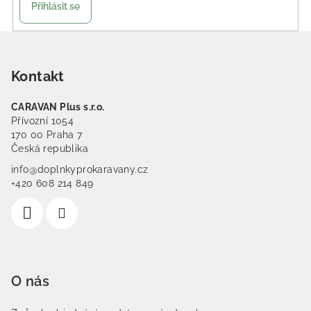
Přihlásit se
Zápatí
Kontakt
CARAVAN Plus s.r.o.
Přívozní 1054
170 00 Praha 7
Česká republika
info@doplnkyprokaravany.cz
+420 608 214 849
O nás