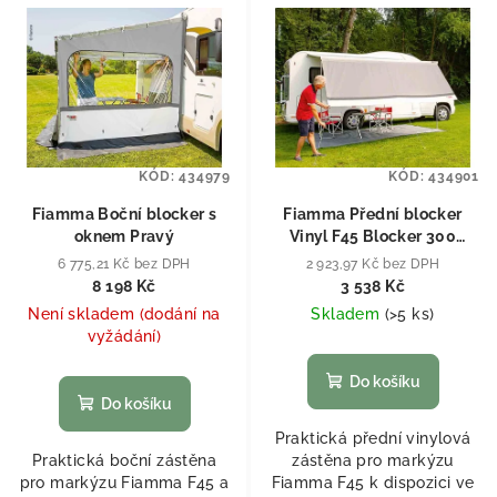
KÓD:
434979
KÓD:
434901
Fiamma Boční blocker s
Fiamma Přední blocker
oknem Pravý
Vinyl F45 Blocker 300
(±285cm)
6 775,21 Kč bez DPH
2 923,97 Kč bez DPH
8 198 Kč
3 538 Kč
Není skladem (dodání na
Skladem
(
>5 ks
)
vyžádání)
Do košíku
Do košíku
Praktická přední vinylová
Praktická boční zástěna
zástěna pro markýzu
pro markýzu Fiamma F45 a
Fiamma F45 k dispozici ve