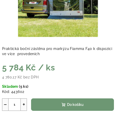
Praktická boční zástěna pro markýzu Fiamma F40 k dispozici
ve více provedeních
5 784 Kč
/ ks
4 780,17 Kč bez DPH
Měrná cena:
Skladem
(
5 ks
)
Kód:
443602
−
+
Do košíku