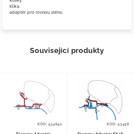
kolíky
klika
adaptér pro rovnou stěnu
Související produkty
KÓD:
434642
KÓD:
43458