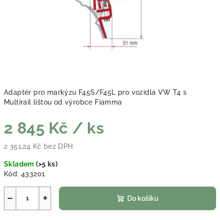
Adaptér pro markýzu F45S/F45L pro vozidla VW T4 s
Multirail lištou od výrobce Fiamma
2 845 Kč
/ ks
2 351,24 Kč bez DPH
Měrná cena:
Skladem
(
>5 ks
)
Kód:
433201
−
+
Do košíku