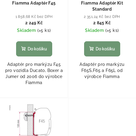
Fiamma Adaptér F45
Fiamma Adaptér Kit
Standard
1 858,68 Kč bez DPH
2 351,24 Kč bez DPH
2 249 Kč
2 845 Kč
Skladem
(
>5 ks
)
Skladem
(
>5 ks
)
Do košíku
Do košíku
Adaptér pro markýzu F45
Adaptér pro markýzu
pro vozidla Ducato, Boxer a
F65S,F65 a F65L od
Jumer od 2006 do výrobce
výrobce Fiamma
Fiamma