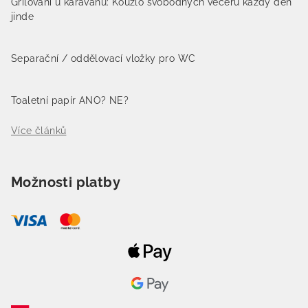
Grilování u karavanu: Kouzlo svobodných večerů každý den
jinde
Separační / oddělovací vložky pro WC
Toaletní papír ANO? NE?
Více článků
Možnosti platby