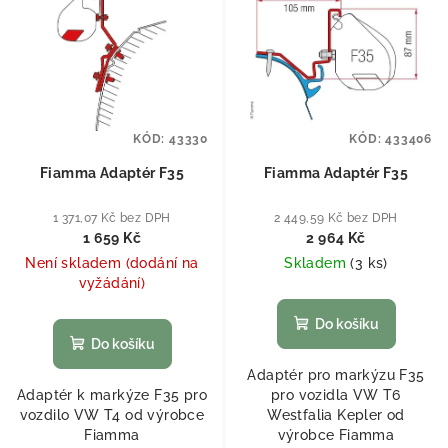
KÓD:
43330
KÓD:
433406
Fiamma Adaptér F35
Fiamma Adaptér F35
1 371,07 Kč bez DPH
2 449,59 Kč bez DPH
1 659 Kč
2 964 Kč
Není skladem (dodání na
Skladem
(
3 ks
)
vyžádání)
Do košíku
Do košíku
Adaptér pro markýzu F35
Adaptér k markýze F35 pro
pro vozidla VW T6
vozdilo VW T4 od výrobce
Westfalia Kepler od
Fiamma
výrobce Fiamma