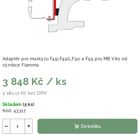
Adaptér pro markýzu F45i,F45iL,F50 a F55 pro MB Vito od
výrobce Fiamma
3 848 Kč
/ ks
3 180,17 Kč bez DPH
Měrná cena:
Skladem
(
5 ks
)
Kód:
43317
−
+
Do košíku