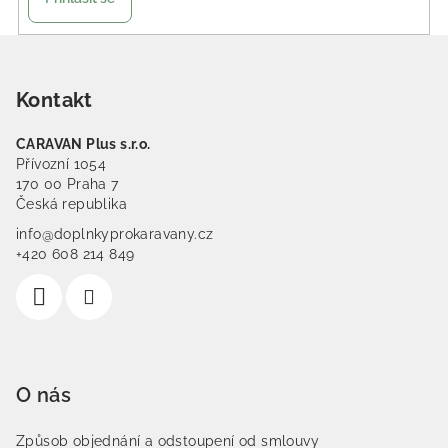
Zápatí
Kontakt
CARAVAN Plus s.r.o.
Přívozní 1054
170 00 Praha 7
Česká republika
info@doplnkyprokaravany.cz
+420 608 214 849
O nás
Způsob objednání a odstoupení od smlouvy