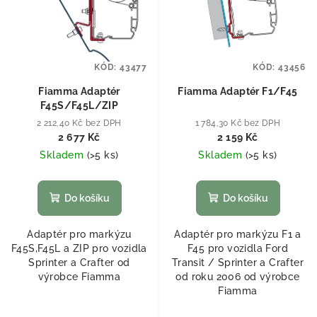
KÓD:
43477
KÓD:
43456
Fiamma Adaptér
Fiamma Adaptér F1/F45
F45S/F45L/ZIP
2 212,40 Kč bez DPH
1 784,30 Kč bez DPH
2 677 Kč
2 159 Kč
Skladem
(
>5 ks
)
Skladem
(
>5 ks
)
Do košíku
Do košíku
Adaptér pro markýzu
Adaptér pro markýzu F1 a
F45S,F45L a ZIP pro vozidla
F45 pro vozidla Ford
Sprinter a Crafter od
Transit / Sprinter a Crafter
výrobce Fiamma
od roku 2006 od výrobce
Fiamma