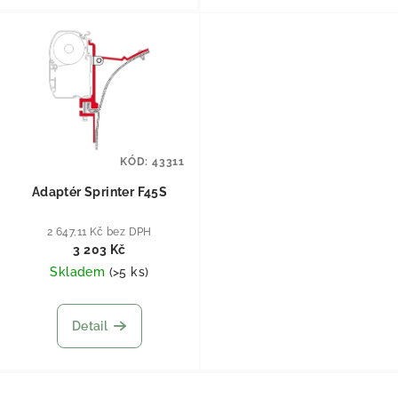
KÓD:
43311
Adaptér Sprinter F45S
2 647,11 Kč bez DPH
3 203 Kč
Skladem
(
>5 ks
)
Detail