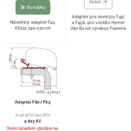
Detail
Do košíku
Adaptér pro markýzu F45i
Nástěnný adaptér F45
a F45iL pro vozidlo Hymer
AS110 190-230cm
Van B2 od výrobce Fiamma
KÓD:
436247
Adaptér F80/F65
8 118,18 Kč bez DPH
9 823 Kč
Není skladem (dodání na