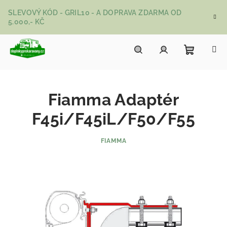
Přejít na obsah
SLEVOVÝ KÓD - GRIL10 - A DOPRAVA ZDARMA OD
5.000,- KČ
Nákupní
Hledat
Přihlášení
Fiamma Adaptér
F45i/F45iL/F50/F55
FIAMMA