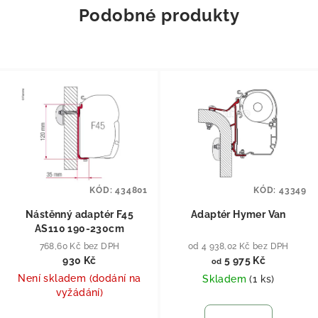
Podobné produkty
KÓD:
434801
KÓD:
43349
Nástěnný adaptér F45
Adaptér Hymer Van
AS110 190-230cm
768,60 Kč bez DPH
od 4 938,02 Kč bez DPH
930 Kč
5 975 Kč
od
Není skladem (dodání na
Skladem
(
1 ks
)
vyžádání)