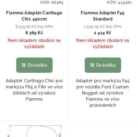
KÓD:
SA285
KÓD:
434561
Fiamma Adaptér Carthago
Fiamma Adaptér F45
Chic 450cm
Standard
6 933,06 Kč bez DPH
1 995,04 Kč bez DPH
8 389 Kč
2 414 Kč
Není skladem (dodání na
Není skladem (dodání na
vyžádání)
vyžádání)
Do košíku
Do košíku
Adaptér Carthago Chic pro
Adaptér pro markýzu F45
markýzu F65 a F80 ve více
pro vozidla Ford Custom
délkách od výrobce
Nugget od výrobce
Fiamma
Fiamma ve více
provedeních