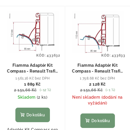
KÓD:
433632
KÓD:
433633
Fiamma Adaptér Kit
Fiamma Adaptér Kit
Compass - Renault Trafic
Compass - Renault Trafic
2001-2015
od r. 2015
1 561,16 Kč bez DPH
1 758,68 Kč bez DPH
1 889 Kč
2 128 Kč
2 151,66 Kč
2 151,66 Kč
(–12 %)
(–1 %)
Skladem
(
2 ks
)
Není skladem (dodání na
vyžádání)
Do košíku
Do košíku
Adaptér Kit Compass pro