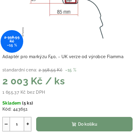
2 358,55
Kč
–15 %
Adaptér pro markýzu F40, - UK verze od výrobce Fiamma
standardní cena:
2 358,55 Kč
–15 %
2 003 Kč
/ ks
1 655,37 Kč bez DPH
Měrná cena:
Skladem
(
5 ks
)
Kód:
443651
−
+
Do košíku