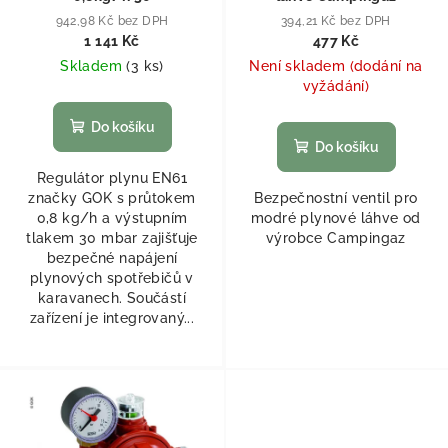
942,98 Kč bez DPH
394,21 Kč bez DPH
1 141 Kč
477 Kč
Skladem
(
3 ks
)
Není skladem (dodání na
vyžádání)
Do košíku
Do košíku
Regulátor plynu EN61
značky GOK s průtokem
Bezpečnostní ventil pro
0,8 kg/h a výstupním
modré plynové láhve od
tlakem 30 mbar zajišťuje
výrobce Campingaz
bezpečné napájení
plynových spotřebičů v
karavanech. Součástí
zařízení je integrovaný...