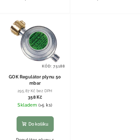
KÓD:
75188
GOK Regulátor plynu 50
mbar
295,87 Kč bez DPH
358 Kč
Skladem
(
>5 ks
)
Do košíku
Regulátor plynu s