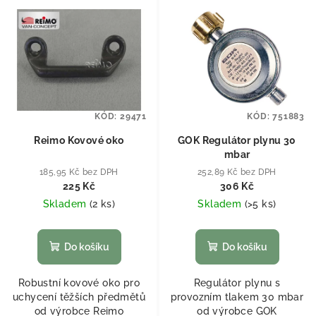
KÓD:
29471
KÓD:
751883
Reimo Kovové oko
GOK Regulátor plynu 30
mbar
185,95 Kč bez DPH
252,89 Kč bez DPH
225 Kč
306 Kč
Skladem
(
2 ks
)
Skladem
(
>5 ks
)
Do košíku
Do košíku
Robustní kovové oko pro
Regulátor plynu s
uchycení těžších předmětů
provozním tlakem 30 mbar
od výrobce Reimo
od výrobce GOK