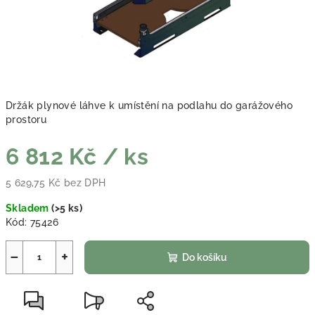
Držák plynové láhve k umístění na podlahu do garážového
prostoru
6 812 Kč
/ ks
5 629,75 Kč bez DPH
Měrná cena:
Skladem
(
>5 ks
)
Kód:
75426
−
+
Do košíku