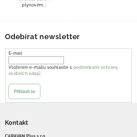
plynovém...
Odebírat newsletter
E-mail
Vložením e-mailu souhlasíte s
podmínkami ochrany
osobních údajů
Přihlásit se
Zápatí
Kontakt
CARAVAN Plus s.r.o.