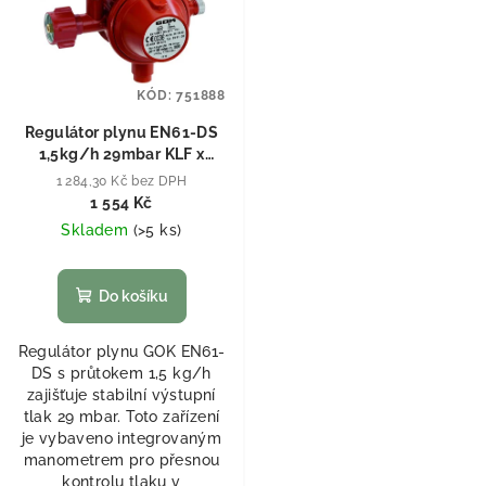
KÓD:
751888
Regulátor plynu EN61-DS
1,5kg/h 29mbar KLF x
G1/4LH-KN TAE UEDS Man
1 284,30 Kč bez DPH
1 554 Kč
Skladem
(
>5 ks
)
Do košíku
Regulátor plynu GOK EN61-
DS s průtokem 1,5 kg/h
zajišťuje stabilní výstupní
tlak 29 mbar. Toto zařízení
je vybaveno integrovaným
manometrem pro přesnou
kontrolu tlaku v