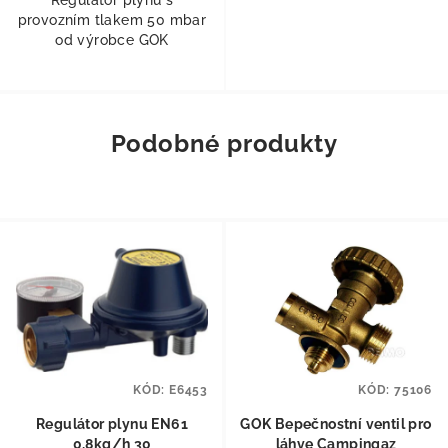
provozním tlakem 50 mbar
od výrobce GOK
Podobné produkty
KÓD:
E6453
KÓD:
75106
Regulátor plynu EN61
GOK Bepečnostní ventil pro
0,8kg/h 30
láhve Campingaz