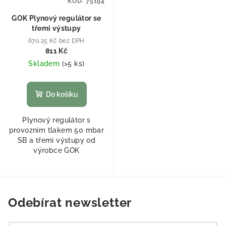
KÓD:
75194
GOK Plynový regulátor se
třemi výstupy
670,25 Kč bez DPH
811 Kč
Skladem
(
>5 ks
)
Do košíku
Plynový regulátor s
provozním tlakem 50 mbar
SB a třemi výstupy od
výrobce GOK
Odebírat newsletter