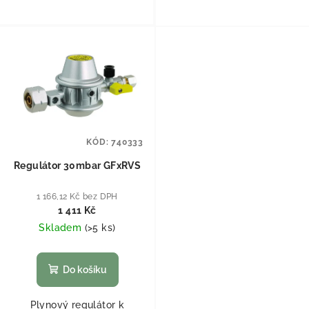
KÓD:
740333
Regulátor 30mbar GFxRVS
1 166,12 Kč bez DPH
1 411 Kč
Skladem
(
>5 ks
)
Do košíku
Plynový regulátor k