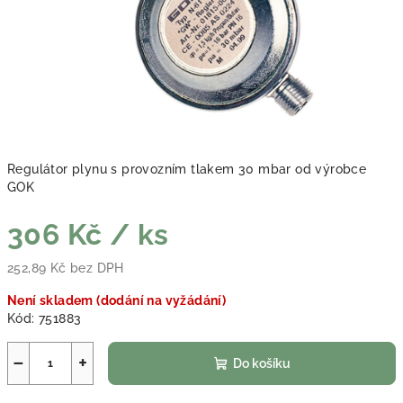
Regulátor plynu s provozním tlakem 30 mbar od výrobce
GOK
306 Kč
/ ks
252,89 Kč bez DPH
Měrná cena:
Není skladem (dodání na vyžádání)
Kód:
751883
−
+
Do košíku