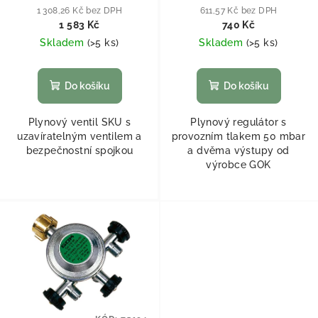
1 308,26 Kč bez DPH
611,57 Kč bez DPH
1 583 Kč
740 Kč
Skladem
(
>5 ks
)
Skladem
(
>5 ks
)
Do košíku
Do košíku
Plynový ventil SKU s
Plynový regulátor s
uzavíratelným ventilem a
provozním tlakem 50 mbar
bezpečnostní spojkou
a dvěma výstupy od
výrobce GOK