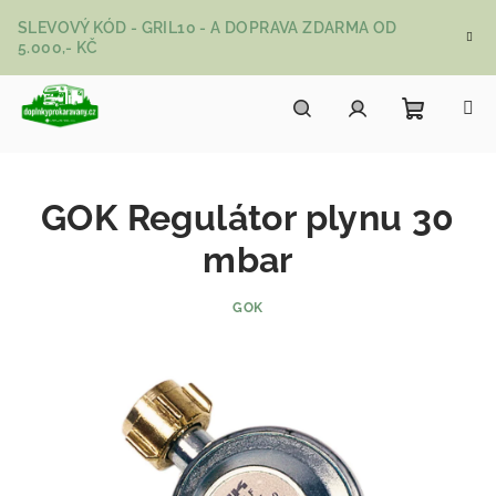
Přejít na obsah
SLEVOVÝ KÓD - GRIL10 - A DOPRAVA ZDARMA OD
5.000,- KČ
Nákupní
Hledat
Přihlášení
GOK Regulátor plynu 30
mbar
GOK