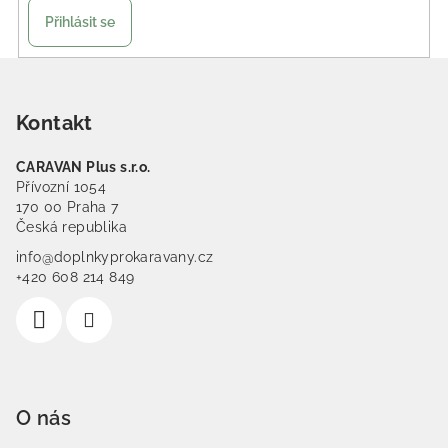
Přihlásit se
Zápatí
Kontakt
CARAVAN Plus s.r.o.
Přívozní 1054
170 00 Praha 7
Česká republika
info@doplnkyprokaravany.cz
+420 608 214 849
O nás