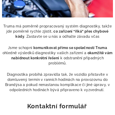
Truma má poměrně propracovaný systém diagnostiky, takže
jde poměrně rychle zjistit,
co zařízení “říká” přes chybové
kódy
. Zastavte se u nás a odhalte závadu včas
Jsme schopni
komunikovat přímo se společností Truma
ohledně výsledků diagnostiky vašich zařízení a
okamžitě vám
nabídnout konkrétní řešení
k odstranění případných
problémů.
Diagnostika probíhá zpravidla tak, že vozidlo přistavíte v
domluvený termín v ranních hodinách na provozovnu do
Brandýsa a pokud nenastanou komplikace či jiné úpravy, v
odpoledních hodinách bývá připraveno k vyzvednutí.
Kontaktní formulář