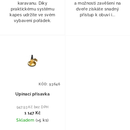
karavanu. Díky
a možnosti zavěšení na
praktickému systému
dveře získáte snadný
kapes udržíte ve svém
přístup k obuvi i...
vybavení pořádek.
KÓD:
93646
Upínací přísavka
947,93 Kč bez DPH
1 147 Kč
Skladem
(
>5 ks
)