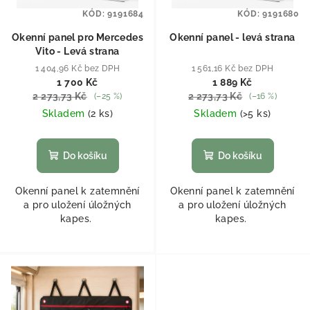
KÓD:
9191684
KÓD:
9191680
Okenní panel pro Mercedes
Okenní panel - levá strana
Vito - Levá strana
1 404,96 Kč bez DPH
1 561,16 Kč bez DPH
1 700 Kč
1 889 Kč
2 273,73 Kč
2 273,73 Kč
(–25 %)
(–16 %)
Skladem
(
2 ks
)
Skladem
(
>5 ks
)
Do košíku
Do košíku
Okenní panel k zatemnění
Okenní panel k zatemnění
a pro uložení úložných
a pro uložení úložných
kapes.
kapes.