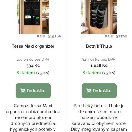
KÓD:
919266
KÓD:
92702
Tessa Maxi organizér
Botník Thule
276,03 Kč bez DPH
849,59 Kč bez DPH
334 Kč
1 028 Kč
Skladem
(
>5 ks
)
Skladem
(
>5 ks
)
Do košíku
Do košíku
Camp4 Tessa Maxi
Praktický botník Thule je
organizér nabízí přehledné
ideálním řešením pro
řešení pro uložení
udržení pořádku v
drobných předmětů a
karavanu či obytném voze.
hygienických potřeb v
Díky integrovaným kapsám