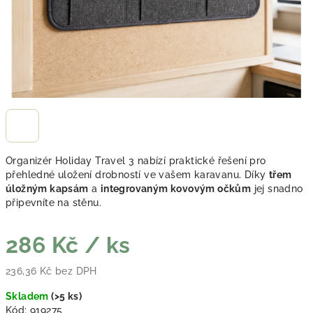
Organizér Holiday Travel 3 nabízí praktické řešení pro
přehledné uložení drobností ve vašem karavanu. Díky
třem
úložným kapsám
a
integrovaným kovovým očkům
jej snadno
připevníte na stěnu.
286 Kč
/ ks
236,36 Kč bez DPH
Měrná cena:
Skladem
(
>5 ks
)
Kód:
919275