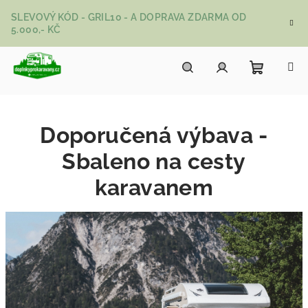
Přejít na obsah
SLEVOVÝ KÓD - GRIL10 - A DOPRAVA ZDARMA OD
5.000,- KČ
Nákupní
Hledat
Přihlášení
Doporučená výbava -
Sbaleno na cesty
karavanem