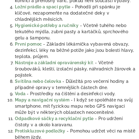
konvici a přenosný vařič, pokud není součástí výbavy.
Ložní prádlo a spací pytle
- Pohodlí při spánku je
klíčové, nezapomeňte na dodatečné deky v
chladnějších měsících.
Hygienické potřeby a ručníky
- Včetně tuhého nebo
tekutého mýdla, zubní pasty a kartáčků, sprchového
gelu a šamponu.
První pomoc
- Základní lékárnička vybavená obvazy,
dezinfekcí, léky na běžné potíže jako jsou bolesti hlavy,
teplota, průjem.
Nástroje a základní opravárenský ki
t
- Včetně
šroubováků, kleští, izolační pásky, náhradních žárovek a
pojistek.
Svítilna nebo čelovka
- Důležitá pro večerní hodiny a
případné opravy v temnějších částech dne.
Voda
- Prostředky na čištění a desinfekci vody.
Mapy a navigační systém
- I když se spoléháte na svůj
smartphone, mít fyzickou mapu nebo GPS navigaci
může být v některých oblastech neocenitelné.
Odpadkové sáčky a recyklační pytle
- Pro udržení
čistoty v a okolo karavanu.
Protiskluzové podložky
- Pomohou udržet věci na místě
během jízdy.