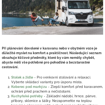
Při plánování dovolené v karavanu nebo v obytném voze je
důležité myslet na komfort a praktičnost. Následující seznam
obsahuje klíčové předměty, které by vám neměly chybět,
abyste měli vše potřebné pro pohodlné a bezstarostné
cestování.
Stolek a židle
- Pro venkovní stolování a relaxaci.
Vyberte skládací varianty pro úsporu místa.
Koberec pod markýzu
- Zlepší komfort před karavanem,
ochrání před prachem a nečistotami.
Kuchyňské potřeby
- Základní nádobí, hrnce, pánve,
příbory, sklenice a šálky. Nezapomeňte na teplou