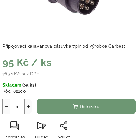
Připojovací karavanová zásuvka 7pin od výrobce Carbest
95 Kč
/ ks
78,51 Kč bez DPH
Měrná cena:
Skladem
(
>5 ks
)
Kód:
82100
−
+
Do košíku
Zeptat se
Hlídat
Sdílet