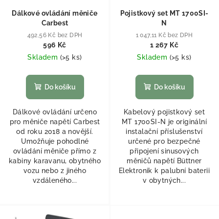
Dálkové ovládání měniče
Pojistkový set MT 1700SI-
Carbest
N
492,56 Kč bez DPH
1 047,11 Kč bez DPH
596 Kč
1 267 Kč
Skladem
(
>5 ks
)
Skladem
(
>5 ks
)
Do košíku
Do košíku
Dálkové ovládání určeno
Kabelový pojistkový set
pro měniče napětí Carbest
MT 1700SI-N je originální
od roku 2018 a novější.
instalační příslušenství
Umožňuje pohodlné
určené pro bezpečné
ovládání měniče přímo z
připojení sinusových
kabiny karavanu, obytného
měničů napětí Büttner
vozu nebo z jiného
Elektronik k palubní baterii
vzdáleného...
v obytných...