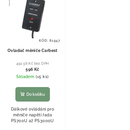
KÓD:
81947
Ovladač měniče Carbest
492,56 Kč bez DPH
596 Kč
Skladem
(
>5 ks
)
Do košíku
Dálkové ovládání pro
měniče napětí řada
PS700U až PS3000U