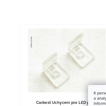
K pers
KÓD:
8298
a anal
Carbest Uchycení pro LED profil
infor