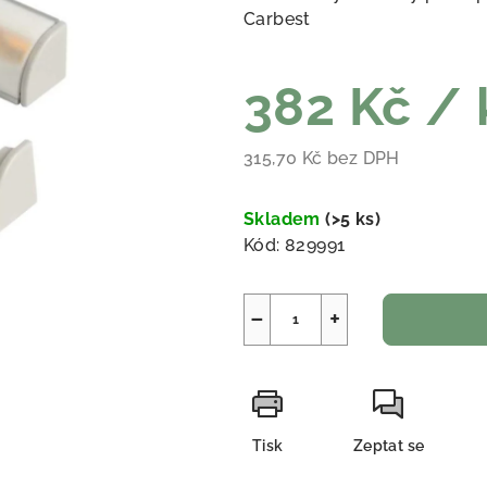
Carbest
382 Kč
/ 
315,70 Kč bez DPH
Měrná cena:
Skladem
(
>5 ks
)
Kód:
829991
−
+
Tisk
Zeptat se