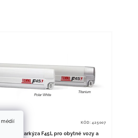
 médií
KÓD:
425007
Boční markýza F45L pro obytné vozy a