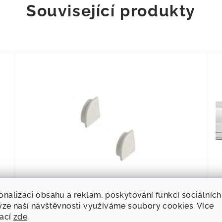
Související produkty
onalizaci obsahu a reklam, poskytování funkcí sociálních
10
KÓD:
82981
ýze naší návštěvnosti využíváme soubory cookies. Více
Carbest Sada koncovek pro LED profil
mací
zde
.