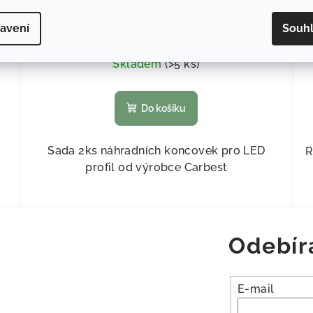
avení
Souh
38,84 Kč bez DPH
47 Kč
Skladem
(
>5 ks
)
Do košíku
Sada 2ks náhradních koncovek pro LED
R
profil od výrobce Carbest
Odebír
E-mail