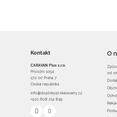
Zápatí
Kontakt
O 
CARAVAN Plus s.r.o.
Způso
Přívozní 1054
od s
170 00 Praha 7
Dodán
Česká republika
Obch
info@doplnkyprokaravany.cz
Ochra
+420 608 214 849
Rekl
Postu