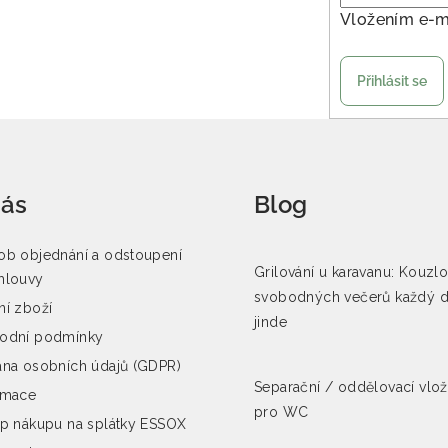
Vložením e-m
Přihlásit se
nás
Blog
b objednání a odstoupení
Grilování u karavanu: Kouzl
mlouvy
svobodných večerů každý 
í zboží
jinde
odní podmínky
na osobních údajů (GDPR)
Separační / oddělovací vlo
amace
pro WC
p nákupu na splátky ESSOX