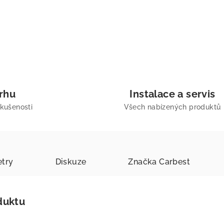
trhu
Instalace a servis
zkušenosti
Všech nabízených produktů
try
Diskuze
Značka
Carbest
duktu