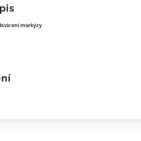
pis
svícení markýzy
ní