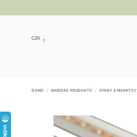
Přejít na obsah
CZK
DOMŮ
/
NABÍDKA PRODUKTŮ
/
STANY A MARKÝZY