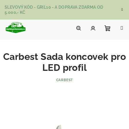
Přejít na obsah
SLEVOVÝ KÓD - GRIL10 - A DOPRAVA ZDARMA OD
5.000,- KČ
Nákupní
Hledat
Přihlášení
Carbest Sada koncovek pro
LED profil
CARBEST