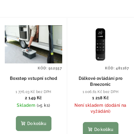
KÓD:
912557
KÓD:
481167
Boxstep vstupní schod
Dálkové ovládání pro
Breezonic
1 776,03 Kč bez DPH
1 006,61 Kč bez DPH
2 149 Kč
1 218 Kč
Skladem
(
>5 ks
)
Není skladem (dodání na
vyžádání)
Do košíku
Do košíku