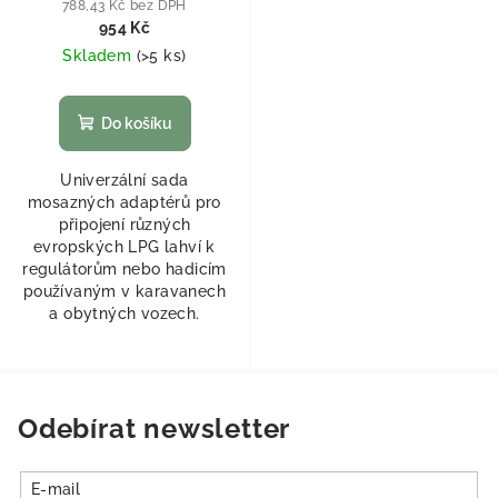
788,43 Kč bez DPH
954 Kč
Skladem
(
>5 ks
)
Do košíku
Univerzální sada
mosazných adaptérů pro
připojení různých
evropských LPG lahví k
regulátorům nebo hadicím
používaným v karavanech
a obytných vozech.
Odebírat newsletter
E-mail