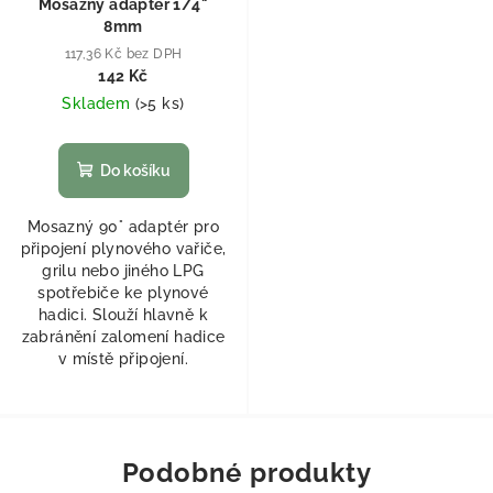
Mosazný adaptér 1/4"
8mm
117,36 Kč bez DPH
142 Kč
Skladem
(
>5 ks
)
Do košíku
Mosazný 90° adaptér pro
připojení plynového vařiče,
grilu nebo jiného LPG
spotřebiče ke plynové
hadici. Slouží hlavně k
zabránění zalomení hadice
v místě připojení.
Podobné produkty