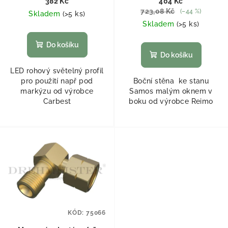
382 Kč
404 Kč
723,08 Kč
(–44 %)
Skladem
(
>5 ks
)
Skladem
(
>5 ks
)
Do košíku
Do košíku
LED rohový světelný profil
pro použití např pod
Boční stěna ke stanu
markýzu od výrobce
Samos malým oknem v
Carbest
boku od výrobce Reimo
KÓD:
75066