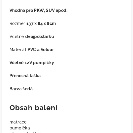
Vhodné pro PKW, SUV apod.
Rozměr
137 x 84 x 8cm
Včetně
dvojpolštářku
Materiál
PVC a Velour
Včetně 12V pumpičky
Přenosná taška
Barva šedá
Obsah balení
matrace
pumpička