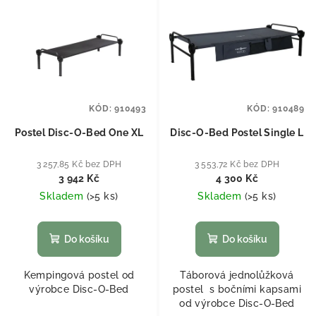
KÓD:
910493
KÓD:
910489
Postel Disc-O-Bed One XL
Disc-O-Bed Postel Single L
3 257,85 Kč bez DPH
3 553,72 Kč bez DPH
3 942 Kč
4 300 Kč
Skladem
(
>5 ks
)
Skladem
(
>5 ks
)
Do košíku
Do košíku
Kempingová postel od
Táborová jednolůžková
výrobce Disc-O-Bed
postel s bočními kapsami
od výrobce Disc-O-Bed