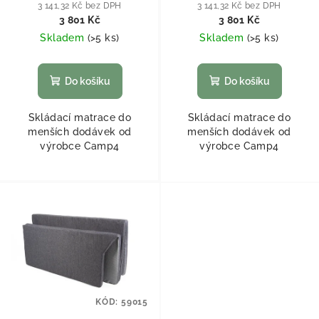
Beach
Horizon/Activity
3 141,32 Kč bez DPH
3 141,32 Kč bez DPH
3 801 Kč
3 801 Kč
Skladem
(
>5 ks
)
Skladem
(
>5 ks
)
Do košíku
Do košíku
Skládací matrace do
Skládací matrace do
menších dodávek od
menších dodávek od
výrobce Camp4
výrobce Camp4
KÓD:
59015