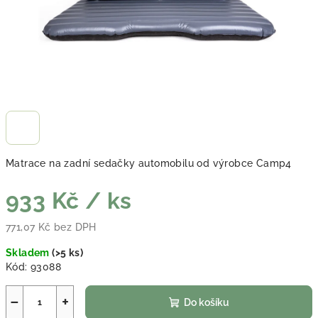
Matrace na zadní sedačky automobilu od výrobce Camp4
933 Kč
/ ks
771,07 Kč bez DPH
Měrná cena:
Skladem
(
>5 ks
)
Kód:
93088
−
+
Do košíku