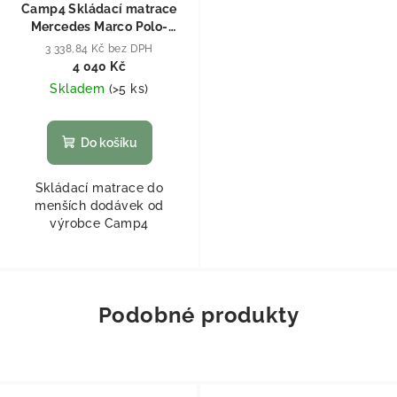
Camp4 Skládací matrace
Mercedes Marco Polo-
nábytková řada
3 338,84 Kč bez DPH
4 040 Kč
Skladem
(
>5 ks
)
Do košíku
Skládací matrace do
menších dodávek od
výrobce Camp4
Podobné produkty