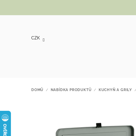
Přejít na obsah
CZK
DOMŮ
/
NABÍDKA PRODUKTŮ
/
KUCHYŇ A GRILY