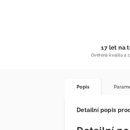
17 let na 
Ověřená kvalita a 
Popis
Parame
Detailní popis pro