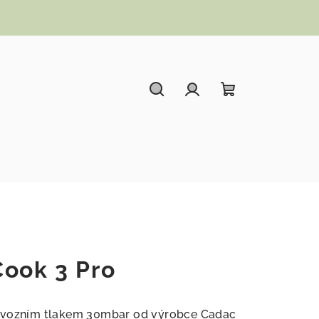
Hledat
Přihlášení
Nákupní koší
Cook 3 Pro
rovozním tlakem 30mbar od výrobce Cadac