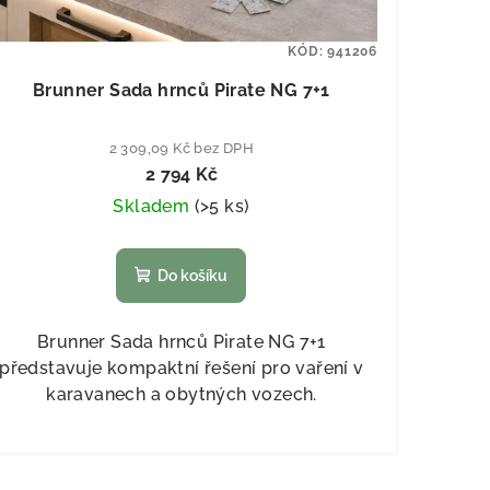
KÓD:
941206
Brunner Sada hrnců Pirate NG 7+1
2 309,09 Kč bez DPH
2 794 Kč
Skladem
(
>5 ks
)
Do košíku
Brunner Sada hrnců Pirate NG 7+1
představuje kompaktní řešení pro vaření v
karavanech a obytných vozech.