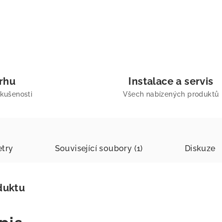
trhu
Instalace a servis
zkušenosti
Všech nabízených produktů
try
Související soubory (1)
Diskuze
duktu