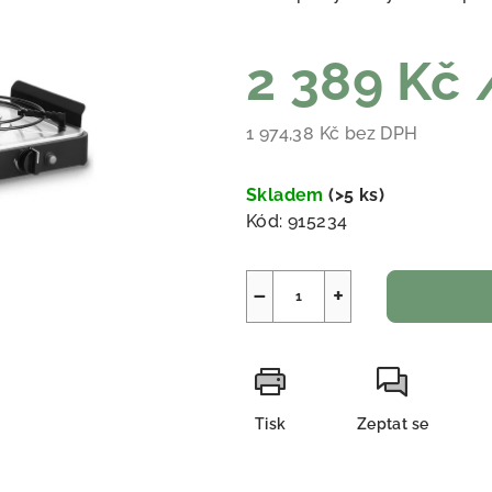
2 389 Kč
1 974,38 Kč bez DPH
Měrná cena:
Skladem
(
>5 ks
)
Kód:
915234
−
+
Tisk
Zeptat se