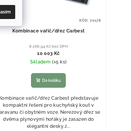
lasím
KÓD:
70178
Kombinace vařič/dřez Carbest
8 266,94 Kč bez DPH
10 003 Kč
Skladem
(
>5 ks
)
Do košíku
Kombinace vařič/dřez Carbest představuje
kompaktní řešení pro kuchyňský kout v
aravanu či obytném voze. Nerezový dřez se
dvěma plynovými hořáky je zasazen do
elegantní desky z...