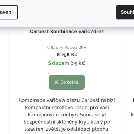
avení
Souh
07
KÓD:
70579
Carbest Kombinace vařič/dřez
6 824,79 Kč bez DPH
8 258 Kč
Skladem
(
>5 ks
)
Do košíku
Kombinace vařiče a dřezu Carbest nabízí
kompaktní nerezové řešení pro vaši
karavanovou kuchyň. Součástí je
k
bezpečnostní skleněný kryt, který po
ý
uzavření zvětšuje odkládací plochu.