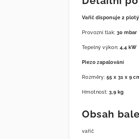
Detailní po
Vařič disponuje 2 plot
Provozní tlak:
30 mbar
Tepelný výkon:
4,4 kW
Piezo zapalování
Rozměry:
55 x 31 x 9 c
Hmotnost:
3,9 kg
Obsah bale
vařič