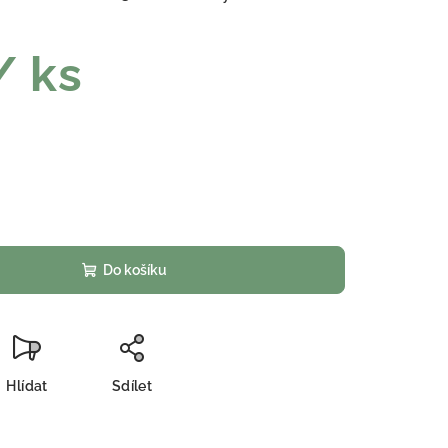
/ ks
Do košíku
Hlídat
Sdílet