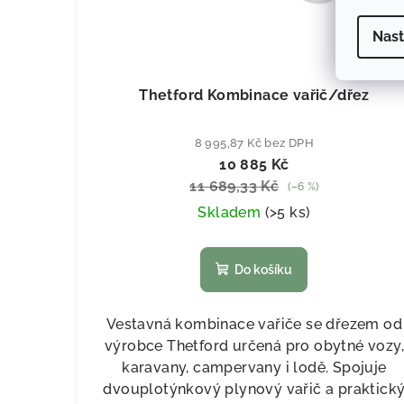
Nast
KÓD:
703
Thetford Kombinace vařič/dřez
8 995,87 Kč bez DPH
10 885 Kč
11 689,33 Kč
(–6 %)
Skladem
(
>5 ks
)
Do košíku
Vestavná kombinace vařiče se dřezem od
výrobce Thetford určená pro obytné vozy,
karavany, campervany i lodě. Spojuje
dvouplotýnkový plynový vařič a praktick