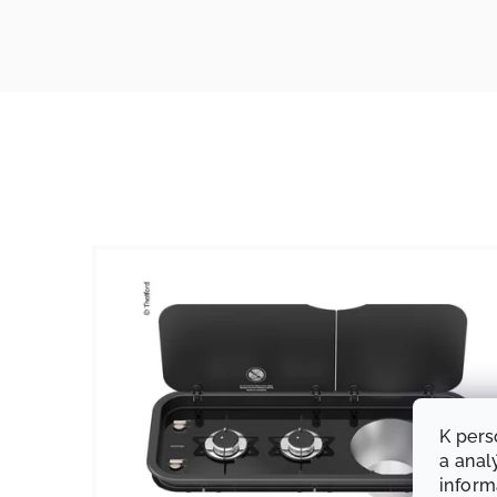
K pers
a anal
infor