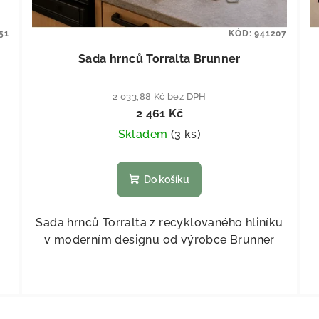
51
KÓD:
941207
Sada hrnců Torralta Brunner
2 033,88 Kč bez DPH
2 461 Kč
Skladem
(
3 ks
)
Do košíku
Sada hrnců Torralta z recyklovaného hliníku
v moderním designu od výrobce Brunner