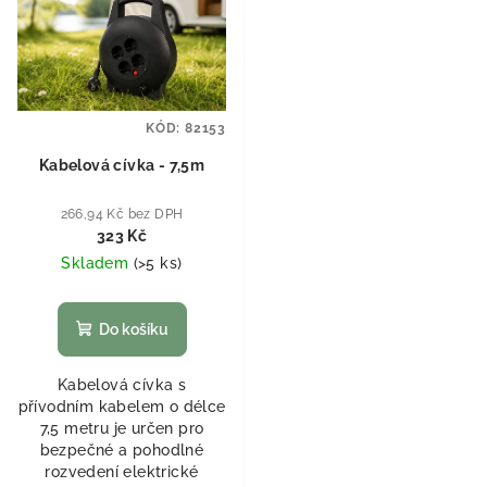
KÓD:
82153
Kabelová cívka - 7,5m
266,94 Kč bez DPH
323 Kč
Skladem
(
>5 ks
)
Do košíku
Kabelová cívka s
přívodním kabelem o délce
7,5 metru je určen pro
bezpečné a pohodlné
rozvedení elektrické