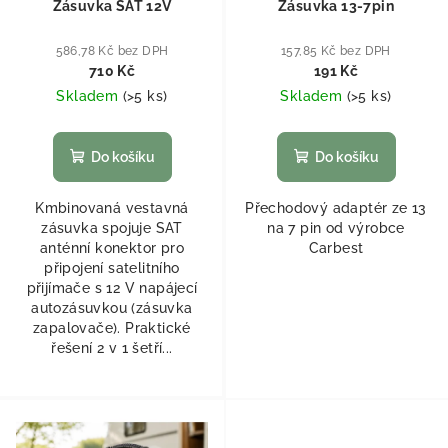
Zásuvka SAT 12V
Zásuvka 13-7pin
586,78 Kč bez DPH
157,85 Kč bez DPH
710 Kč
191 Kč
Skladem
(
>5 ks
)
Skladem
(
>5 ks
)
Do košíku
Do košíku
Kmbinovaná vestavná
Přechodový adaptér ze 13
zásuvka spojuje SAT
na 7 pin od výrobce
anténní konektor pro
Carbest
připojení satelitního
přijímače s 12 V napájecí
autozásuvkou (zásuvka
zapalovače). Praktické
řešení 2 v 1 šetří...