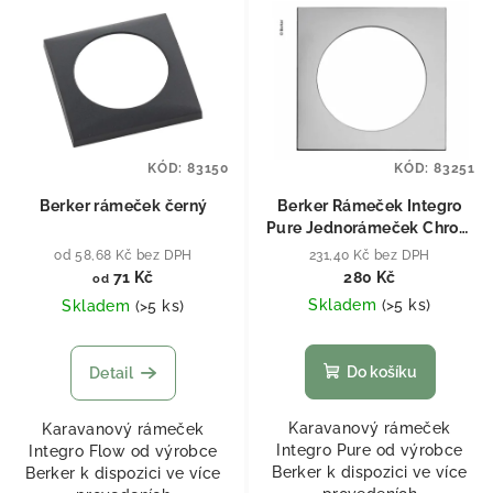
KÓD:
83150
KÓD:
83251
Berker rámeček černý
Berker Rámeček Integro
Pure Jednorámeček Chrom
lesk
od 58,68 Kč bez DPH
231,40 Kč bez DPH
71 Kč
280 Kč
od
Skladem
(
>5 ks
)
Skladem
(
>5 ks
)
Do košíku
Detail
Karavanový rámeček
Karavanový rámeček
Integro Pure od výrobce
Integro Flow od výrobce
Berker k dispozici ve více
Berker k dispozici ve více