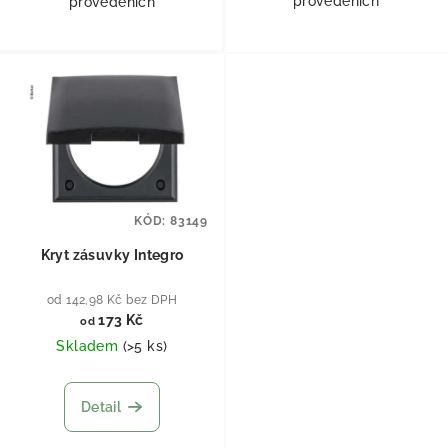
provedeních
provedeních
KÓD:
83149
Kryt zásuvky Integro
od 142,98 Kč bez DPH
173 Kč
od
Skladem
(
>5 ks
)
Detail