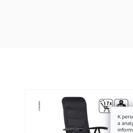
K pers
a anal
infor