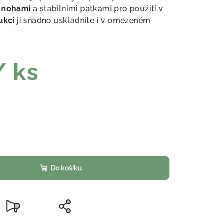
i nohami
a stabilními patkami pro použití v
ukci
ji snadno uskladníte i v omezeném
/ ks
Do košíku