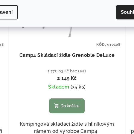
avení
Souh
38
KÓD:
910108
Camp4 Skládací židle Grenoble DeLuxe
1 776,03 Kč bez DPH
2 149 Kč
Skladem
(
>5 ks
)
Do košíku
Kempingová skládací židle s hliníkovým
i
rámem od výrobce Camp4
p