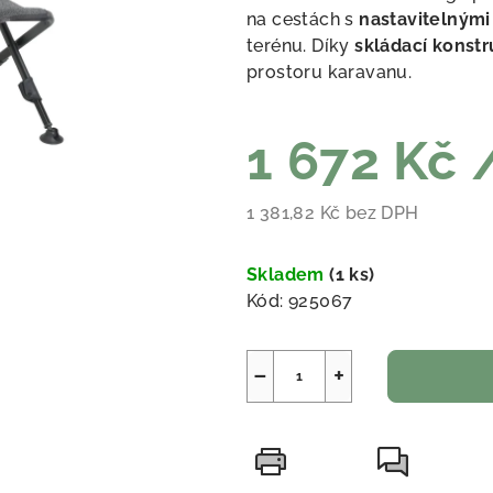
na cestách s
nastavitelným
terénu. Díky
skládací konstr
prostoru karavanu.
1 672 Kč
1 381,82 Kč bez DPH
Měrná cena:
Skladem
(
1 ks
)
Kód:
925067
−
+