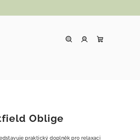
Hledat
Přihlášení
Nákupní koší
field Oblige
ředstavuje praktický doplněk pro relaxaci