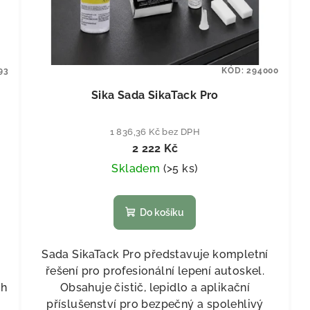
93
KÓD:
294000
Sika Sada SikaTack Pro
1 836,36 Kč bez DPH
2 222 Kč
Skladem
(
>5 ks
)
Do košíku
Sada SikaTack Pro představuje kompletní
řešení pro profesionální lepení autoskel.
ch
Obsahuje čistič, lepidlo a aplikační
příslušenství pro bezpečný a spolehlivý