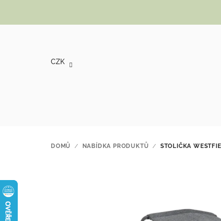
Přejít na obsah
CZK
DOMŮ
/
NABÍDKA PRODUKTŮ
/
STOLIČKA WESTFI