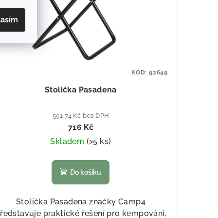
lasím
KÓD:
92649
Stolička Pasadena
591,74 Kč bez DPH
716 Kč
Skladem
(
>5 ks
)
Do košíku
Stolička Pasadena značky Camp4
ředstavuje praktické řešení pro kempování,