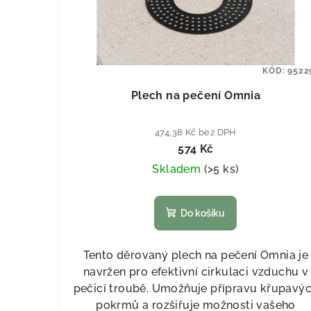
KÓD:
9522
Plech na pečení Omnia
474,38 Kč bez DPH
574 Kč
Skladem
(
>5 ks
)
Do košíku
Tento děrovaný plech na pečení Omnia je
navržen pro efektivní cirkulaci vzduchu v
pečicí troubě. Umožňuje přípravu křupavý
pokrmů a rozšiřuje možnosti vašeho