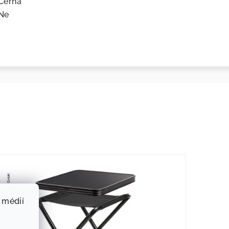
Černá
Ne
 médií