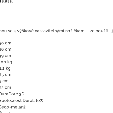
duktu
hou se 4 výškově nastavitelnými nožičkami. Lze použít i 
50 cm
46 cm
49 cm
100 kg
2.2 kg
65 cm
9 cm
53 cm
DuraDore 3D
Společnost DuraLite®
Šedo-melanž