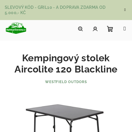
Přejít na obsah
SLEVOVÝ KÓD - GRIL10 - A DOPRAVA ZDARMA OD
5.000,- KČ
Nákupní
Hledat
Přihlášení
Kempingový stolek
Aircolite 120 Blackline
WESTFIELD OUTDORS