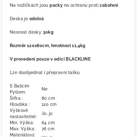
Na nožičkách jsou
packy
na ochranu proti
zaboření
Deska je
odolná
Nosnost desky
30kg
Rozměr 120x80cm, hmotnost 11,4kg
V provedení pouze v edici BLACKLINE
Lze doobjednat i přepravní tašku
S Balícím
Ne
Pytlem:
Šířka :
80 cm
Hloubka :
120 cm
Výškově
Jo, jo
nastavitelné:
Min. Výška:
64 cm
Max. Výška:
76 cm
Materiálový