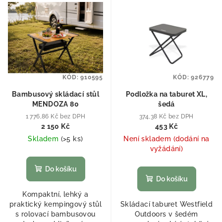
KÓD:
910595
KÓD:
926779
Bambusový skládací stůl
Podložka na taburet XL,
MENDOZA 80
šedá
1 776,86 Kč bez DPH
374,38 Kč bez DPH
2 150 Kč
453 Kč
Skladem
(
>5 ks
)
Není skladem (dodání na
vyžádání)
Do košíku
Do košíku
Kompaktní, lehký a
praktický kempingový stůl
Skládací taburet Westfield
s rolovací bambusovou
Outdoors v šedém