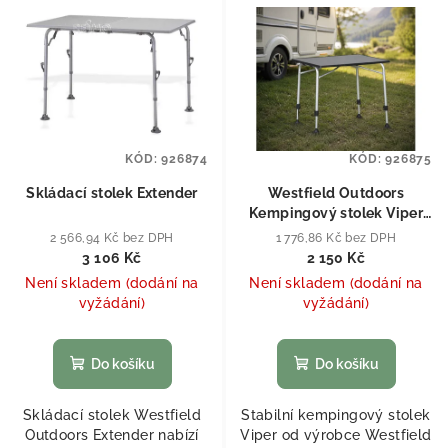
KÓD:
926874
KÓD:
926875
Skládací stolek Extender
Westfield Outdoors
Kempingový stolek Viper
80
2 566,94 Kč bez DPH
1 776,86 Kč bez DPH
3 106 Kč
2 150 Kč
Není skladem (dodání na
Není skladem (dodání na
vyžádání)
vyžádání)
Do košíku
Do košíku
Skládací stolek Westfield
Stabilní kempingový stolek
Outdoors Extender nabízí
Viper od výrobce Westfield