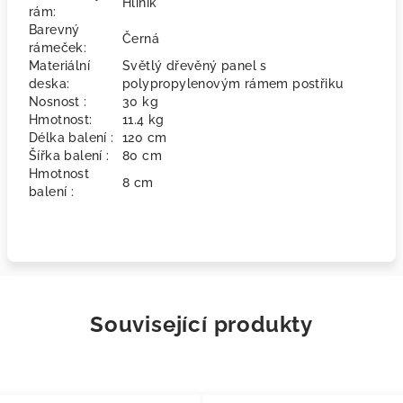
Hliník
rám:
Barevný
Černá
rámeček:
Materiální
Světlý dřevěný panel s
deska:
polypropylenovým rámem postřiku
Nosnost :
30 kg
Hmotnost:
11.4 kg
Délka balení :
120 cm
Šířka balení :
80 cm
Hmotnost
8 cm
balení :
Související produkty