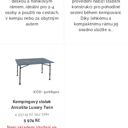
deskou a hliníkovým
provedení nabízí stabilní
rámem, ideální pro 2-4
konstrukci pro pohodlné
osoby a použití na cestách,
sezení během kempování.
v kempu nebo za obytným
Díky lehkému a
autem
kompaktnímu rámu jej
snadno složíte a...
KÓD:
9268900
Kempingový stolek
Aircolite Luxory Twin
4 937,19 Kč bez DPH
5 974 Kč
Není skladem (dodání na