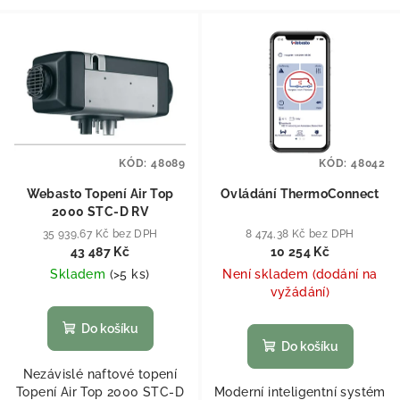
KÓD:
48089
KÓD:
48042
Webasto Topení Air Top
Ovládání ThermoConnect
2000 STC-D RV
35 939,67 Kč bez DPH
8 474,38 Kč bez DPH
43 487 Kč
10 254 Kč
Skladem
(
>5 ks
)
Není skladem (dodání na
vyžádání)
Do košíku
Do košíku
Nezávislé naftové topení
Topení Air Top 2000 STC-D
Moderní inteligentní systém