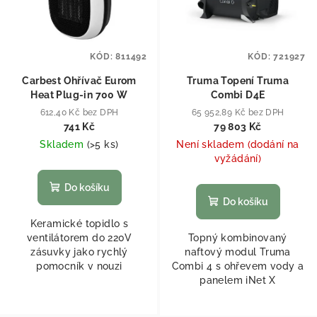
KÓD:
811492
KÓD:
721927
Carbest Ohřívač Eurom
Truma Topení Truma
Heat Plug-in 700 W
Combi D4E
612,40 Kč bez DPH
65 952,89 Kč bez DPH
741 Kč
79 803 Kč
Skladem
(
>5 ks
)
Není skladem (dodání na
vyžádání)
Do košíku
Do košíku
Keramické topidlo s
ventilátorem do 220V
Topný kombinovaný
zásuvky jako rychlý
naftový modul Truma
pomocník v nouzi
Combi 4 s ohřevem vody a
panelem iNet X