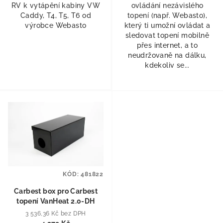
RV k vytápění kabiny VW
ovládání nezávislého
Caddy, T4, T5, T6 od
topení (např. Webasto),
výrobce Webasto
který ti umožní ovládat a
sledovat topení mobilně
přes internet, a to
neudržovaně na dálku,
kdekoliv se...
KÓD:
481822
Carbest box pro Carbest
topení VanHeat 2.0-DH
3 536,36 Kč bez DPH