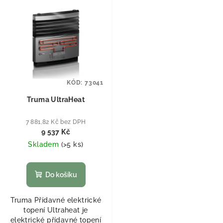
KÓD:
73041
Truma UltraHeat
7 881,82 Kč bez DPH
9 537 Kč
Skladem
(
>5 ks
)
Do košíku
Truma Přídavné elektrické
topení Ultraheat je
elektrické přídavné topení