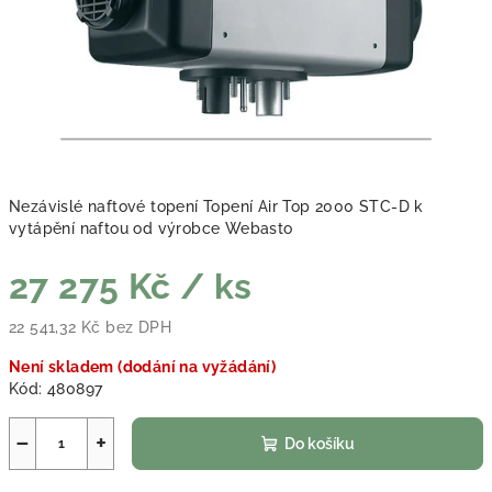
Nezávislé naftové topení Topení Air Top 2000 STC-D k
vytápění naftou od výrobce Webasto
27 275 Kč
/ ks
22 541,32 Kč bez DPH
Měrná cena:
Není skladem (dodání na vyžádání)
Kód:
480897
−
+
Do košíku