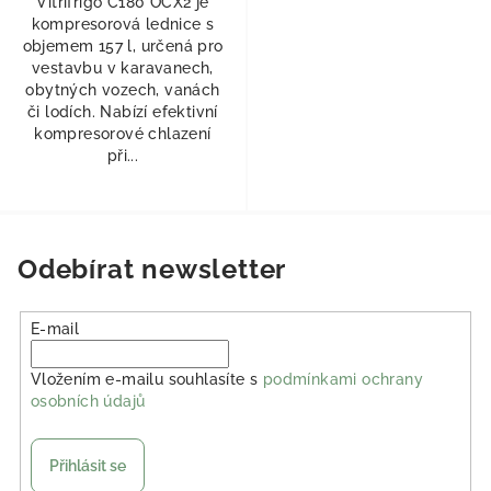
Vitrifrigo C180 OCX2 je
kompresorová lednice s
objemem 157 l, určená pro
vestavbu v karavanech,
obytných vozech, vanách
či lodích. Nabízí efektivní
kompresorové chlazení
při...
Odebírat newsletter
E-mail
Vložením e-mailu souhlasíte s
podmínkami ochrany
osobních údajů
Přihlásit se