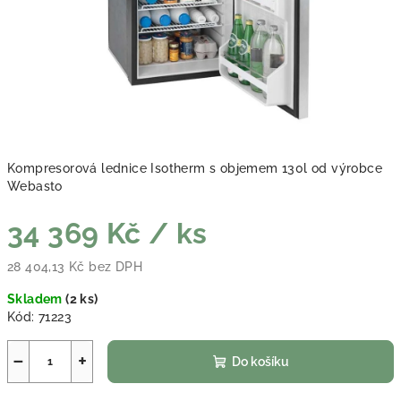
Kompresorová lednice Isotherm s objemem 130l od výrobce
Webasto
34 369 Kč
/ ks
28 404,13 Kč bez DPH
Měrná cena:
Skladem
(
2 ks
)
Kód:
71223
−
+
Do košíku