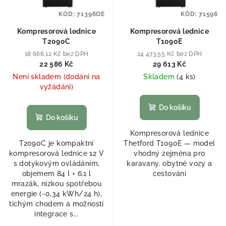
KÓD:
71396OE
KÓD:
71596
Kompresorová lednice
Kompresorová lednice
T2090C
T1090E
18 666,12 Kč bez DPH
24 473,55 Kč bez DPH
22 586 Kč
29 613 Kč
Není skladem (dodání na
Skladem
(
4 ks
)
vyžádání)
Do košíku
Do košíku
Kompresorová lednice
T2090C je kompaktní
Thetford T1090E — model
kompresorová lednice 12 V
vhodný zejména pro
s dotykovým ovládáním,
karavany, obytné vozy a
objemem 84 l + 6,1 l
cestování
mrazák, nízkou spotřebou
energie (~0,34 kWh/24 h),
tichým chodem a možností
integrace s...