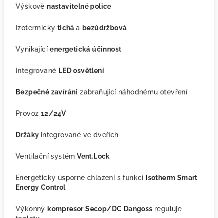
Výškově
nastavitelné police
Izotermicky
tichá
a
bezúdržbová
Vynikající
energetická účinnost
Integrované
LED osvětlení
Bezpečné zavírání
zabraňující náhodnému otevření
Provoz
12/24V
Držáky
integrované ve dveřích
Ventilační systém
Vent.Lock
Energeticky úsporné chlazení s funkcí
Isotherm Smart
Energy Control
Výkonný
kompresor Secop/DC Dangoss
reguluje