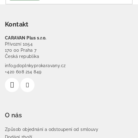
Zápatí
Kontakt
CARAVAN Plus s.r.o.
Přívozní 1054
170 00 Praha 7
Česká republika
info@doplnkyprokaravany.cz
+420 608 214 849
O nás
Způsob objednání a odstoupení od smlouvy
Dodání zboží