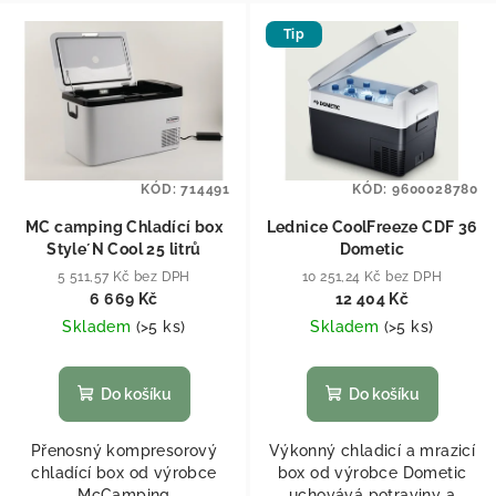
Tip
KÓD:
714491
KÓD:
9600028780
MC camping Chladící box
Lednice CoolFreeze CDF 36
Style´N Cool 25 litrů
Dometic
5 511,57 Kč bez DPH
10 251,24 Kč bez DPH
6 669 Kč
12 404 Kč
Skladem
(
>5 ks
)
Skladem
(
>5 ks
)
Do košíku
Do košíku
Přenosný kompresorový
Výkonný chladicí a mrazicí
chladící box od výrobce
box od výrobce Dometic
McCamping
uchovává potraviny a