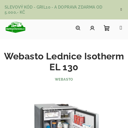
Přejít na obsah
SLEVOVÝ KÓD - GRIL10 - A DOPRAVA ZDARMA OD
5.000,- KČ
Nákupní
Hledat
Přihlášení
Webasto Lednice Isotherm
EL 130
WEBASTO