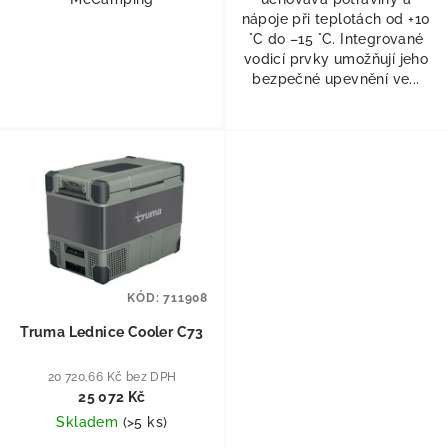
nápoje při teplotách od +10
°C do –15 °C. Integrované
vodicí prvky umožňují jeho
bezpečné upevnění ve...
KÓD:
711908
Truma Lednice Cooler C73
20 720,66 Kč bez DPH
25 072 Kč
Skladem
(
>5 ks
)