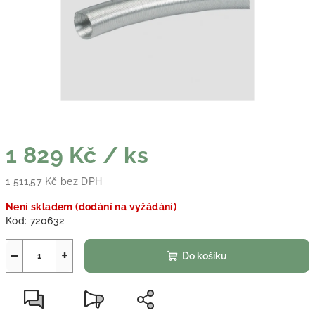
1 829 Kč
/ ks
1 511,57 Kč bez DPH
Měrná cena:
Není skladem (dodání na vyžádání)
Kód:
720632
−
+
Do košíku