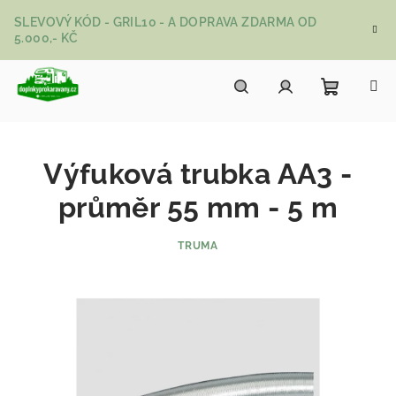
Přejít na obsah
SLEVOVÝ KÓD - GRIL10 - A DOPRAVA ZDARMA OD
5.000,- KČ
Nákupní
Hledat
Přihlášení
Výfuková trubka AA3 -
průměr 55 mm - 5 m
TRUMA