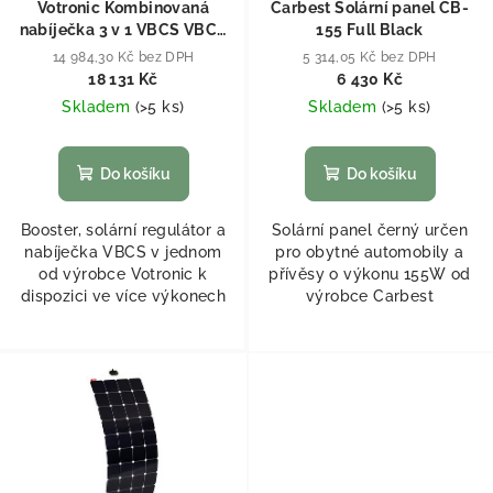
Votronic Kombinovaná
Carbest Solární panel CB-
nabíječka 3 v 1 VBCS VBCS
155 Full Black
30A/20A/250W
14 984,30 Kč bez DPH
5 314,05 Kč bez DPH
18 131 Kč
6 430 Kč
Skladem
(
>5 ks
)
Skladem
(
>5 ks
)
Do košíku
Do košíku
Booster, solární regulátor a
Solární panel černý určen
nabíječka VBCS v jednom
pro obytné automobily a
od výrobce Votronic k
přívěsy o výkonu 155W od
dispozici ve více výkonech
výrobce Carbest