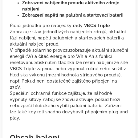
Zobrazení nabíjecího proudu aktivního zdroje
nabíjení
Zobrazení napětí na palubní a startovací baterii
Řídicí jednotka pro nabíječky řady
VBCS Triple
.
Zobrazuje stav jednotlivých nabíjecích zdrojů, aktuální
fázi nabíjení, napětí palubních a startovacích baterií a
aktuální nabíjecí proud.
V případě solárního provozuzobrazuje aktuální sluneční
energii (W) a čítač energie pro Wh a Ah s funkcí
resetování. Stisknutím tlačítka lze režim nabíjení ze sítě
VBCS Triple zapnout nebo vypnout ručně nebo snížit z
hlediska výkonu (mezní hodnota střídavého proudu),
např. Pokud není dostatečně zajištěno připojení na
230V.
Speciální ochranná funkce zajišťuje, že náhodně
vypnutý síťový náboj se znovu aktivuje, pokud hrozí
nebezpečí hlubokého vybití palubní baterie. Zařízení
lze také kdykoli snadno dovybavit připojením plug and
play.
Obsah balení