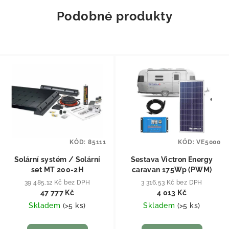
Podobné produkty
KÓD:
85111
KÓD:
VE5000
Solární systém / Solární
Sestava Victron Energy
set MT 200-2H
caravan 175Wp (PWM)
39 485,12 Kč bez DPH
3 316,53 Kč bez DPH
47 777 Kč
4 013 Kč
Skladem
(
>5 ks
)
Skladem
(
>5 ks
)