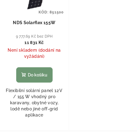
KÓD:
851500
NDS Solarflex 155W
9 777,69 Kč bez DPH
11 831 Kč
Není skladem (dodání na
vyžádání)
Do košíku
Flexibilní solární panel 12 V
/ 155 W vhodný pro
karavany, obytné vozy,
lodě nebo jiné off‑grid
aplikace