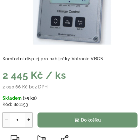
Komfortní displej pro nabíječky Votronic VBCS.
2 445 Kč
/ ks
2 020,66 Kč bez DPH
Měrná cena:
Skladem
(
>5 ks
)
Kód:
801153
−
+
Do košíku