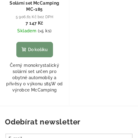
Solární set McCamping
MC-185
5 906,61 Kč bez DPH
7 147 Kč
Skladem
(
>5 ks
)
Do košíku
Černý monokrystalický
solární set určen pro
obytné automobily a
přívěsy o výkonu 185W od
výrobce McCamping
Odebírat newsletter