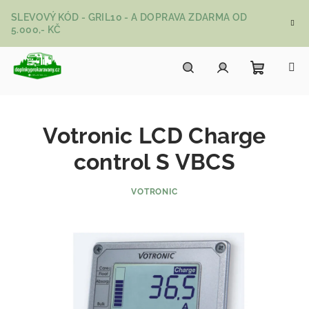
Přejít na obsah
SLEVOVÝ KÓD - GRIL10 - A DOPRAVA ZDARMA OD
5.000,- KČ
Nákupní
Hledat
Přihlášení
Votronic LCD Charge
control S VBCS
VOTRONIC